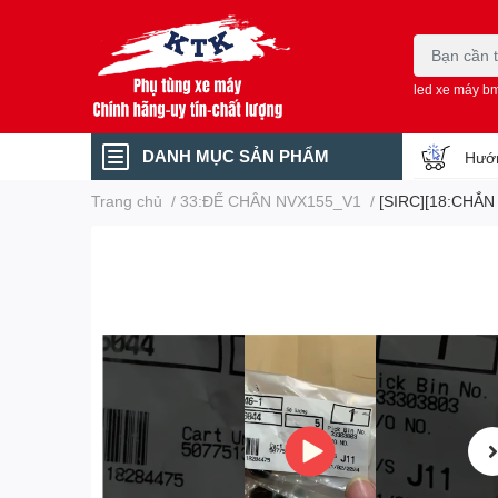
led xe máy b
DANH MỤC SẢN PHẨM
Hướn
Trang chủ
/
33:ĐẾ CHÂN NVX155_V1
/
[SIRC][18:CHẮN 