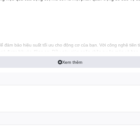
 đảm bảo hiệu suất tối ưu cho động cơ của bạn. Với công nghệ tiên tiế
hi nó được hít vào động cơ. Điều này giúp ngăn chặn sự ăn mòn và ha
Xem thêm
iệc xâm nhập của các hạt cứng, như cát và sỏi, vào động cơ. Điều này
ió chính hãng Yamaha, bạn có thể yên tâm rằng động cơ của bạn luôn đ