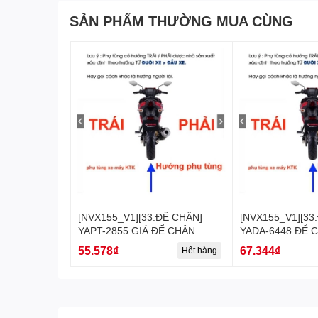
SẢN PHẨM THƯỜNG MUA CÙNG
#phụtùngchínhhãngyamaha #phụ_tùng_chính_hãng_y
#do_choi_xe_may#phụkiệnyamaha #phụ_kiện_yamah
[NVX155_V1][33:ĐẾ CHÂN]
[NVX155_V1][33
YAPT-2855 GIÁ ĐỂ CHÂN
YADA-6448 ĐỂ 
NVX155_V1 (43) [Yamaha]
PHẢI NVX155_V1
55.578₫
67.344₫
Hết hàng
[Yamaha]