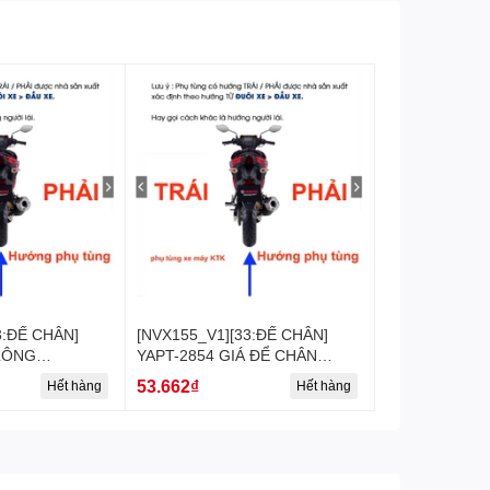
đồchơixemáy #đồ_chơi_xe_máy #dochoixemay
ng_yamaha #chinhhangyamaha #chinh_hang_yamaha
3:ĐẾ CHÂN]
[NVX155_V1][33:ĐẾ CHÂN]
LÔNG
YAPT-2854 GIÁ ĐỂ CHÂN
(48) [Yamaha]
NVX155_V1 (35) [Yamaha]
53.662₫
Hết hàng
Hết hàng