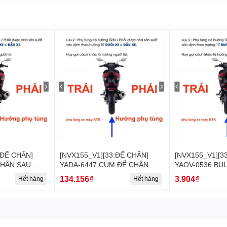
amaha #phutungchinhhangyamaha #phu_tung_chinh_hang_yamaha#
a #phukienyamaha #phu_kien_yamaha#chínhhãngyamaha #chính_hã
:ĐẾ CHÂN]
[NVX155_V1][33:ĐẾ CHÂN]
[NVX155_V1][3
CHÂN SAU
YADA-6447 CỤM ĐỂ CHÂN
YAOV-0536 BU
 (42)
SAU PHẢI NVX155_V1 (41)
NVX155_V1 (40)
134.156₫
3.904₫
Hết hàng
Hết hàng
[Yamaha]