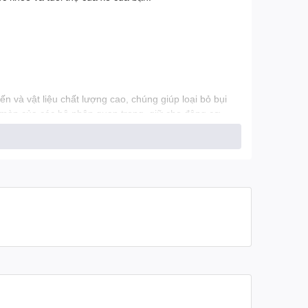
n và vật liệu chất lượng cao, chúng giúp loại bỏ bụi
o mòn của các bộ phận quan trọng, giữ cho động cơ
 giúp ngăn chặn sự hỏng hóc và hao mòn của các bộ
ược bảo vệ một cách tốt nhất.