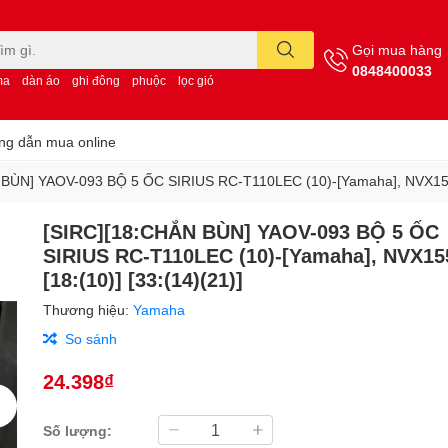
Gọi mua hàng
0848400033
ma
dàn áo
ghi đông
phuộc
lọc gió
g dẫn mua online
BÙN] YAOV-093 BỘ 5 ỐC SIRIUS RC-T110LEC (10)-[Yamaha], NVX155_V
[SIRC][18:CHẮN BÙN] YAOV-093 BỘ 5 ỐC
SIRIUS RC-T110LEC (10)-[Yamaha], NVX1
[18:(10)] [33:(14)(21)]
Thương hiệu:
Yamaha
So sánh
24.398₫
Số lượng: