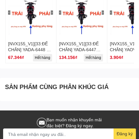
[NVX155_V1][33:ĐẾ
[NVX155_V1][33:ĐẾ
[NVX155_V1][
CHÂN] YADA-6448 ĐỂ
CHÂN] YADA-6447
CHÂN] YAOV-
CHÂN SAU PHẢI
CỤM ĐỂ CHÂN SAU
BULÔNG NVX
67.344₫
134.156₫
3.904₫
Hết hàng
Hết hàng
H
NVX155_V1 (42)
PHẢI NVX155_V1 (41)
(40)(48) [Yam
[Yamaha]
[Yamaha]
SẢN PHẨM CÙNG PHÂN KHÚC GIÁ
Bạn muốn nhận khuyến mãi
đặc biệt? Đăng ký ngay.
Đăng ký