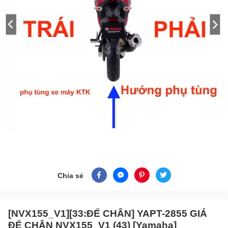
Chia sẻ
[NVX155_V1][33:ĐẾ CHÂN] YAPT-2855 GIÁ
ĐỂ CHÂN NVX155_V1 (43) [Yamaha]