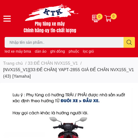
0
0
led xe máy bma
dàn áo
ghi đông
phuộc
lọc gió
Trang chủ
/
33:ĐẾ CHÂN NVX155_V1
/
[NVX155_V1][33:ĐẾ CHÂN] YAPT-2855 GIÁ ĐỂ CHÂN NVX155_V1
(43) [Yamaha]