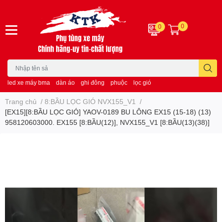
0
0
led xe máy bma
dàn áo
ghi đông
phuộc
lọc gió
Trang chủ
/
8:BẦU LỌC GIÓ NVX155_V1
/
[EX15][8:BẦU LỌC GIÓ] YAOV-0189 BU LÔNG EX15 (15-18) (13)
958120603000. EX155 [8:BẦU(12)], NVX155_V1 [8:BẦU(13)(38)]