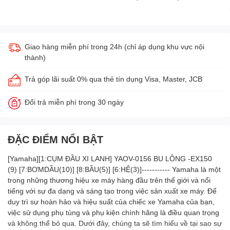
Giao hàng miễn phí trong 24h (chỉ áp dụng khu vực nội
thành)
Trả góp lãi suất 0% qua thẻ tín dụng Visa, Master, JCB
Đổi trả miễn phí trong 30 ngày
ĐẶC ĐIỂM NỔI BẬT
[Yamaha][1:CỤM ĐẦU XI LANH] YAOV-0156 BU LÔNG -EX150
(9) [7:BƠMDẦU(10)] [8:BẦU(5)] [6:HỆ(3)]----------- Yamaha là một
trong những thương hiệu xe máy hàng đầu trên thế giới và nổi
tiếng với sự đa dạng và sáng tạo trong việc sản xuất xe máy. Để
duy trì sự hoàn hảo và hiệu suất của chiếc xe Yamaha của bạn,
việc sử dụng phụ tùng và phụ kiện chính hãng là điều quan trọng
và không thể bỏ qua. Dưới đây, chúng ta sẽ tìm hiểu về tại sao sự