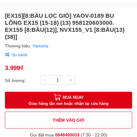
[EX15][8:BẦU LỌC GIÓ] YAOV-0189 BU
LÔNG EX15 (15-18) (13) 958120603000.
EX155 [8:BẦU(12)], NVX155_V1 [8:BẦU(13)
(38)]
Thương hiệu:
Yamaha
So sánh
3.999₫
Số lượng:
MUA NGAY
Giao hàng tận nơi hoặc nhận tại cửa hàng
THÊM VÀO GIỎ
Gọi đặt mua
0848400033
(7:30 - 22:00)