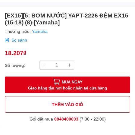
[EX15][5: BƠM NƯỚC] YAPT-2226 ĐỆM EX15
(15-18) (8)-[Yamaha]
Thương hiệu:
Yamaha
So sánh
18.207₫
Số lượng:
MUA NGAY
Giao hàng tận nơi hoặc nhận tại cửa hàng
THÊM VÀO GIỎ
Gọi đặt mua
0848400033
(7:30 - 22:00)