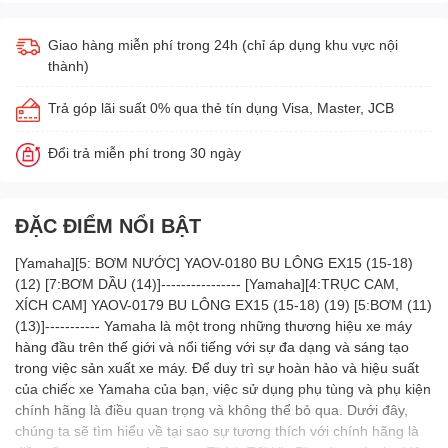
Giao hàng miễn phí trong 24h (chỉ áp dụng khu vực nội
thành)
Trả góp lãi suất 0% qua thẻ tín dụng Visa, Master, JCB
Đổi trả miễn phí trong 30 ngày
ĐẶC ĐIỂM NỔI BẬT
[Yamaha][5: BƠM NƯỚC] YAOV-0180 BU LÔNG EX15 (15-18)
(12) [7:BƠM DẦU (14)]---------------- [Yamaha][4:TRỤC CAM,
XÍCH CAM] YAOV-0179 BU LÔNG EX15 (15-18) (19) [5:BƠM (11)
(13)]----------- Yamaha là một trong những thương hiệu xe máy
hàng đầu trên thế giới và nổi tiếng với sự đa dạng và sáng tạo
trong việc sản xuất xe máy. Để duy trì sự hoàn hảo và hiệu suất
của chiếc xe Yamaha của bạn, việc sử dụng phụ tùng và phụ kiện
chính hãng là điều quan trọng và không thể bỏ qua. Dưới đây,
chúng ta sẽ tìm hiểu về tại sao sự tương thích với chính hãng là