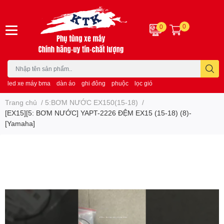
0
0
led xe máy bma
dàn áo
ghi đông
phuộc
lọc gió
Trang chủ
/
5:BƠM NƯỚC EX150(15-18)
/
[EX15][5: BƠM NƯỚC] YAPT-2226 ĐỆM EX15 (15-18) (8)-
[Yamaha]