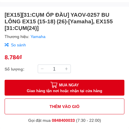
[EX15][31:CỤM ỐP ĐẦU] YAOV-0257 BU
LÔNG EX15 (15-18) (26)-[Yamaha], EX155
[31:CỤM(24)]
Thương hiệu:
Yamaha
So sánh
8.784₫
Số lượng:
MUA NGAY
Giao hàng tận nơi hoặc nhận tại cửa hàng
THÊM VÀO GIỎ
Gọi đặt mua
0848400033
(7:30 - 22:00)