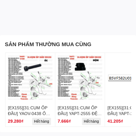
SẢN PHẨM THƯỜNG MUA CÙNG
[EX155][31:CỤM ỐP
[EX155][31:CỤM ỐP
[EX155][31:C
ĐẦU] YAOV-0438 ỐC
ĐẦU] YAPT-2555 ĐỆM
ĐẦU] YAPT-2
EX155(2022)-
EX155(2022)-
LĂN EX155(20
29.280₫
7.666₫
41.205₫
Hết hàng
Hết hàng
H
[Yamaha] (29)
[Yamaha] (28)
[Yamaha] (27)