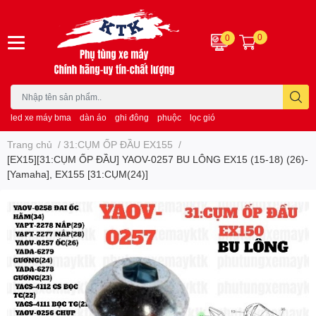
0
0
led xe máy bma
dàn áo
ghi đông
phuộc
lọc gió
Trang chủ
/
31:CỤM ỐP ĐẦU EX155
/
[EX15][31:CỤM ỐP ĐẦU] YAOV-0257 BU LÔNG EX15 (15-18) (26)-
[Yamaha], EX155 [31:CỤM(24)]