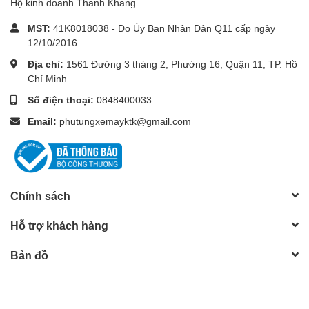
Hộ kinh doanh Thanh Khang
MST:
41K8018038 - Do Ủy Ban Nhân Dân Q11 cấp ngày
12/10/2016
Địa chỉ:
1561 Đường 3 tháng 2, Phường 16, Quận 11, TP. Hồ
Chí Minh
Số điện thoại:
0848400033
Email:
phutungxemayktk@gmail.com
Chính sách
Hỗ trợ khách hàng
Bản đồ