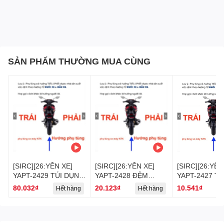
SẢN PHẨM THƯỜNG MUA CÙNG
[SIRC][26:YÊN XE]
[SIRC][26:YÊN XE]
[SIRC][26:YÊN
YAPT-2429 TÚI DỤNG
YAPT-2428 ĐỆM
YAPT-2427 T
CỤ SIRIUS RC-
SIRIUS RC-T110LE
VỆ SIRIUS RC
80.032₫
20.123₫
10.541₫
Hết hàng
Hết hàng
H
T110LE (28)-[Yamaha]
(27)-[Yamaha]
(23)-[Yamaha]