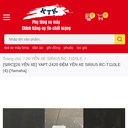
0
0
led xe máy bma
dàn áo
ghi đông
phuộc
lọc gió
Trang chủ
/
26:YÊN XE SIRIUS RC-T110LE
/
[SIRC][26:YÊN XE] YAPT-2420 ĐỆM YÊN XE SIRIUS RC-T110LE
(4)-[Yamaha]