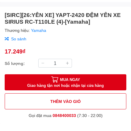
[SIRC][26:YÊN XE] YAPT-2420 ĐỆM YÊN XE
SIRIUS RC-T110LE (4)-[Yamaha]
Thương hiệu:
Yamaha
So sánh
17.249₫
Số lượng:
MUA NGAY
Giao hàng tận nơi hoặc nhận tại cửa hàng
THÊM VÀO GIỎ
Gọi đặt mua
0848400033
(7:30 - 22:00)