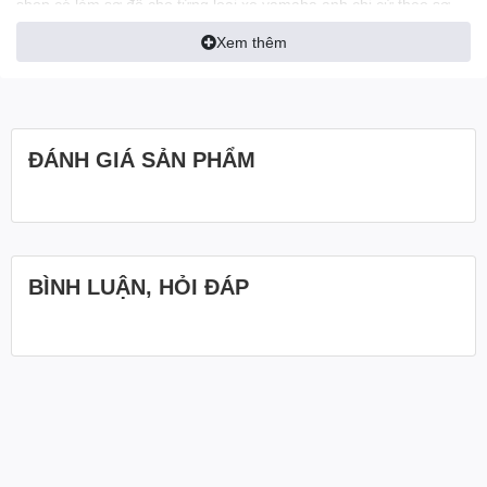
shop có làm sơ đồ cho từng loại xe yamaha,anh chị cứ theo sơ
đồ có mã số đặt hàng giup shop nhé. 1 xe trên dưới 40 sơ đồ…
Xem thêm
mỗi sản phẩm có mã tương ứng ….rất dễ mua…shop cảm ơn.
ĐÁNH GIÁ SẢN PHẨM
BÌNH LUẬN, HỎI ĐÁP