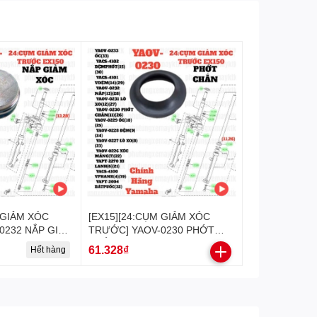
 GIẢM XÓC
[EX15][24:CỤM GIẢM XÓC
0232 NẮP GIẢM
TRƯỚC] YAOV-0230 PHỚT
5 (15-18) (13)
CHẮN BỤI EX15 (15-18) (11)
61.328₫
Hết hàng
 EX155
(26)-[Yamaha], EX155
], SIRIUS FI
[24:CỤM(11)(26)]
)], NVX155_V1