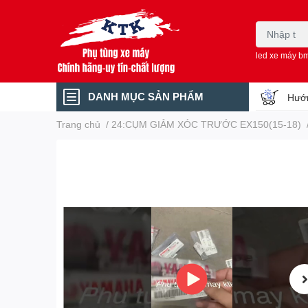
led xe máy b
DANH MỤC SẢN PHẨM
Hướn
Trang chủ
/
24:CỤM GIẢM XÓC TRƯỚC EX150(15-18)