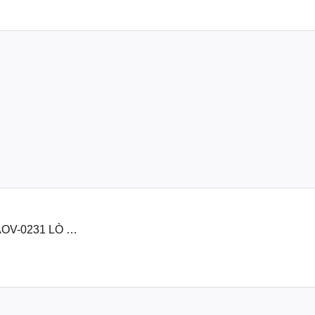
OV-0231 LÒ XO
27)-[Yamaha]