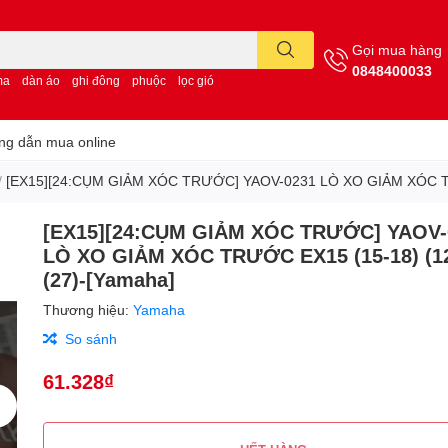
Gọi mua hàng
0848400033
ma
dàn áo
ghi đông
phuộc
lọc gió
g dẫn mua online
/
[EX15][24:CỤM GIẢM XÓC TRƯỚC] YAOV-0231 LÒ XO GIẢM XÓC TR
[EX15][24:CỤM GIẢM XÓC TRƯỚC] YAOV-
LÒ XO GIẢM XÓC TRƯỚC EX15 (15-18) (1
(27)-[Yamaha]
Thương hiệu:
Yamaha
So sánh
61.328₫