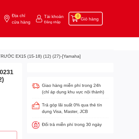
Địa chỉ
Tài khoản
0
Giỏ hàng
cửa hàng
Đăng nhập
ƯỚC EX15 (15-18) (12) (27)-[Yamaha]
0231
2)
Giao hàng miễn phí trong 24h
(chỉ áp dụng khu vực nội thành)
Trả góp lãi suất 0% qua thẻ tín
dụng Visa, Master, JCB
Đổi trả miễn phí trong 30 ngày