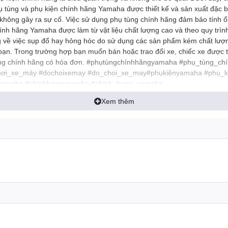
ụ tùng và phụ kiện chính hãng Yamaha được thiết kế và sản xuất đặc 
không gây ra sự cố. Việc sử dụng phụ tùng chính hãng đảm bảo tính ổn 
hính hãng Yamaha được làm từ vật liệu chất lượng cao và theo quy trì
g về việc sụp đổ hay hỏng hóc do sử dụng các sản phẩm kém chất lượn
 bạn. Trong trường hợp bạn muốn bán hoặc trao đổi xe, chiếc xe được
--Hàng chính hãng có hóa đơn. #phụtùngchínhhãngyamaha #phụ_tùng
ơi_xe_máy #dochoixemay #do_choi_xe_may#phụkiệnyamaha #phụ_
yamaha #chinhhangyamaha #chinh_hang_yamaha
Xem thêm