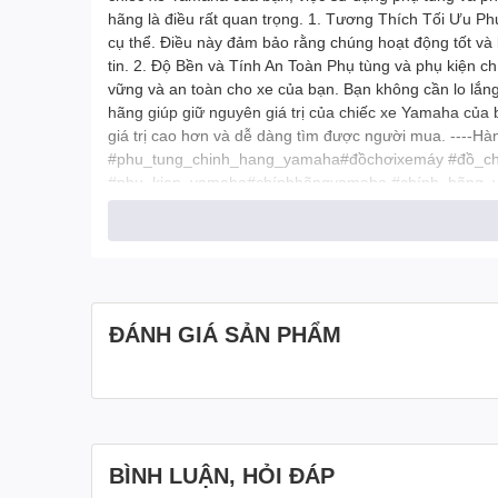
hãng là điều rất quan trọng. 1. Tương Thích Tối Ưu Ph
cụ thể. Điều này đảm bảo rằng chúng hoạt động tốt và 
tin. 2. Độ Bền và Tính An Toàn Phụ tùng và phụ kiện c
vững và an toàn cho xe của bạn. Bạn không cần lo lắn
hãng giúp giữ nguyên giá trị của chiếc xe Yamaha của
giá trị cao hơn và dễ dàng tìm được người mua. --
#phu_tung_chinh_hang_yamaha#đồchơixemáy #đồ_ch
#phu_kien_yamaha#chínhhãngyamaha #chính_hãng_
ĐÁNH GIÁ SẢN PHẨM
BÌNH LUẬN, HỎI ĐÁP