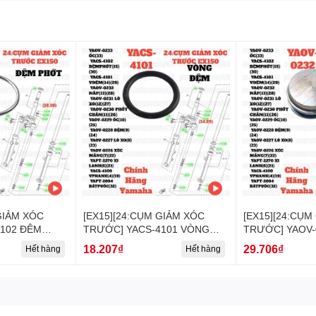
GIẢM XÓC
[EX15][24:CỤM GIẢM XÓC
[EX15][24:CỤM
102 ĐÊM
TRƯỚC] YACS-4101 VÒNG
TRƯỚC] YAOV-
EX15 (15-18)
ĐỆM EX15 (15-18) (14) (29)-
XÓC TRƯỚC EX1
18.207₫
29.706₫
Hết hàng
Hết hàng
a], EX155
[Yamaha], EX155 [24:CỤM(14)
(28)-[Yamaha],
, SIRIUS FI
(29)], SIRIUS FI [24:CỤM(14)
[24:CỤM(13)(28)
], NVX155_V1
(29)], NVX155_V1 [23:(14)(29)]
[24:CỤM(13)(28
[23:(13)(28)]