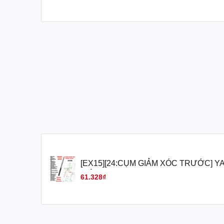
[EX15][24:CỤM GIẢM XÓC TRƯỚC] YA
GIẢM XÓC TRƯỚC EX15 (15-18) (12) (
61.328₫