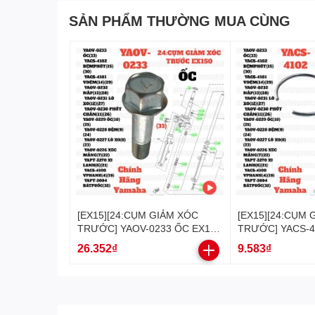
SẢN PHẨM THƯỜNG MUA CÙNG
[EX15][24:CỤM GIẢM XÓC
[EX15][24:CỤM 
TRƯỚC] YAOV-0233 ỐC EX15
TRƯỚC] YACS-4
(15-18) (33)-[Yamaha], EX155
PHỚT GIẢM XÓC 
26.352₫
9.583₫
[24:CỤM(33)], SIRIUS FI
(15) (30)-[Yamah
[24:CỤM(33)]
[24:CỤM(15)(30)]
[24:CỤM(15)(30)
[23:(15)(30)]