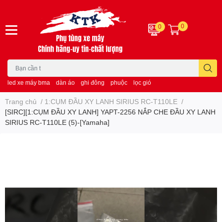
0
0
led xe máy bma
dàn áo
ghi đông
phuộc
lọc gió
Trang chủ
/
1:CỤM ĐẦU XY LANH SIRIUS RC-T110LE
/
[SIRC][1:CỤM ĐẦU XY LANH] YAPT-2256 NẮP CHE ĐẦU XY LANH
SIRIUS RC-T110LE (5)-[Yamaha]