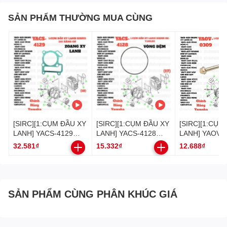
SẢN PHẨM THƯỜNG MUA CÙNG
[SIRC][1:CỤM ĐẦU XY
[SIRC][1:CỤM ĐẦU XY
[SIRC][1:CỤM
LANH] YACS-4129
LANH] YACS-4128
LANH] YAOV-0
ZOANG XY LANH
VÒNG ĐỆM SIRIUS
BULÔNG SIRI
32.581₫
15.332₫
12.688₫
H
SIRIUS RC-T110LE
RC-T110LE (17)-
T110LE (15)-[
(18) TRÙNG MÃ
[Yamaha]
2S0E13510000-
[Yamaha]
SẢN PHẨM CÙNG PHÂN KHÚC GIÁ