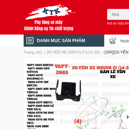
led xe máy b
DANH MỤC SẢN PHẨM
Hướn
Trang chủ
/
26:YÊN XE SIRIUS-FI(14-20)
/
[SIR][26:YÊN