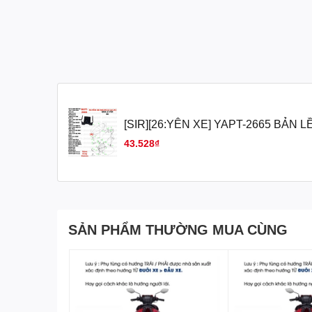
[SIR][26:YÊN XE] YAPT-2665 BẢN L
SIRIUS-FI(14-20) (4) [Yamaha]
43.528₫
SẢN PHẨM THƯỜNG MUA CÙNG