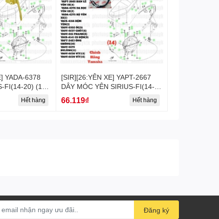
E] YADA-6378
[SIR][26:YÊN XE] YAPT-2667
-FI(14-20) (16)
DÂY MÓC YÊN SIRIUS-FI(14-
20) (14) [Yamaha]
66.119₫
Hết hàng
Hết hàng
Đăng ký