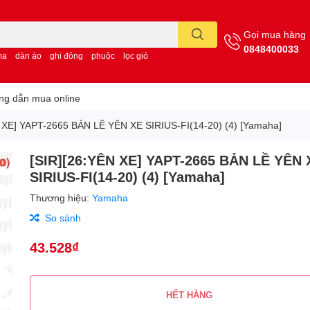
Gọi mua hàng
0848400033
ma
dàn áo
ghi đông
phuộc
lọc gió
g dẫn mua online
 XE] YAPT-2665 BẢN LỀ YÊN XE SIRIUS-FI(14-20) (4) [Yamaha]
[SIR][26:YÊN XE] YAPT-2665 BẢN LỀ YÊN 
SIRIUS-FI(14-20) (4) [Yamaha]
Thương hiệu:
Yamaha
So sánh
43.528₫
HẾT HÀNG