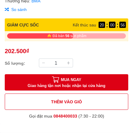
Thương hiệu:
BMA
So sánh
:
:
GIẢM CỰC SỐC
Kết thúc sau
20
00
56
Đã bán
56
sản phẩm
202.500₫
Số lượng:
MUA NGAY
Giao hàng tận nơi hoặc nhận tại cửa hàng
THÊM VÀO GIỎ
Gọi đặt mua
0848400033
(7:30 - 22:00)