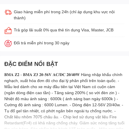
Giao hàng miễn phí trong 24h (chỉ áp dụng khu vực nội
thành)
Trả góp lãi suất 0% qua thẻ tín dụng Visa, Master, JCB
Đổi trả miễn phí trong 30 ngày
ĐẶC ĐIỂM NỔI BẬT
𝐁𝐌𝐀 𝐙𝟐 - 𝐁𝐌𝐀 𝐙𝟑 𝟐𝟎-𝟓𝟔𝐕 𝐀𝐂/𝐃𝐂 𝟐𝟎/𝟒𝟎𝐖 Hàng nhập khẩu chính
nghạch, xuất hóa đơn đỏ cho đại lý phân phối trên toàn quốc. -
Mẫu led dành cho xe máy đầu tiên tại Việt Nam có cuộn cảm
(ngăn dòng điện cao tần) - Tăng sáng 200% ( so với đèn zin ) -
Nhiệt độ màu ánh sáng : 6000k ( ánh sáng ban ngày 6000k ) -
Cường độ ánh sáng : 6000 Lumen. - Dòng điện 12-56V 20/40w. -
Tụ đổ gel tản nhiệt, có phớt ngăn bên ngoài tụ chống nước. -
Chất liệu nhôm 7075 châu âu. - Chip led sử dụng vật liệu Fire
Retardant(Fr4) có khả năng chống cháy. Giảm sức nóng tăng tuổi
thọ của bóng. Sản phẩm bảo hành 12T toàn quốc. ​​​​​ - Hiện nay trên