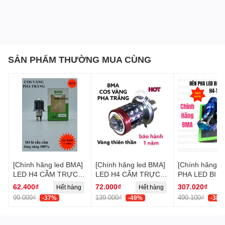
SẢN PHẨM THƯỜNG MUA CÙNG
[Chính hãng led BMA]
[Chính hãng led BMA]
[Chính hãng l
LED H4 CẮM TRỰC
LED H4 CẮM TRỰC
PHA LED BI C
TIẾP - BI CẦU COS
TIẾP - COS VÀNG
MÁY T11-H4-
62.400₫
72.000₫
307.020₫
Hết hàng
Hết hàng
H
VÀNG PHA TRẮNG
PHA TRẮNG THIÊN
DPL SÁNG
99.000₫
139.000₫
490.100₫
-37%
-49%
-38%
THẦN
TRẮNG(55W-
60V).