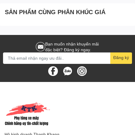
SẢN PHẨM CÙNG PHÂN KHÚC GIÁ
Bạn muốn nhận khuyến mãi
đặc biệt? Đăng ký ngay.
Đăng ký
Hộ kinh doanh Thanh Khang