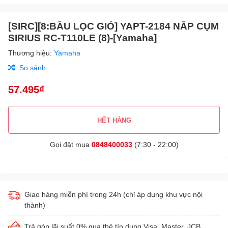
[SIRC][8:BẦU LỌC GIÓ] YAPT-2184 NẮP CỤM
SIRIUS RC-T110LE (8)-[Yamaha]
Thương hiệu:
Yamaha
So sánh
57.495₫
HẾT HÀNG
Gọi đặt mua
0848400033
(7:30 - 22:00)
Giao hàng miễn phí trong 24h (chỉ áp dụng khu vực nội
thành)
Trả góp lãi suất 0% qua thẻ tín dụng Visa, Master, JCB