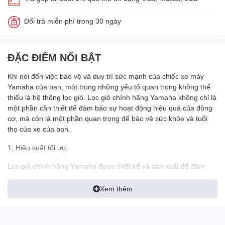
Đổi trả miễn phí trong 30 ngày
ĐẶC ĐIỂM NỔI BẬT
Khi nói đến việc bảo vệ và duy trì sức mạnh của chiếc xe máy
Yamaha của bạn, một trong những yếu tố quan trọng không thể
thiếu là hệ thống lọc gió. Lọc gió chính hãng Yamaha không chỉ là
một phần cần thiết để đảm bảo sự hoạt động hiệu quả của động
cơ, mà còn là một phần quan trọng để bảo vệ sức khỏe và tuổi
thọ của xe của bạn.
1. Hiệu suất tối ưu:
Lọc gió chính hãng Yamaha được thiết kế và sản xuất để đảm
bảo hiệu suất tối ưu cho động cơ của bạn. Với công nghệ tiên tiến
và vật liệu chất lượng cao, chúng giúp loại bỏ bụi bẩn, hạt bụi và
Xem thêm
các hạt nhỏ khác từ không khí trước khi nó được hít vào động cơ.
Điều này giúp ngăn chặn sự ăn mòn và hao mòn của các bộ phận
quan trọng, giữ cho động cơ hoạt động mạnh mẽ và tiết kiệm