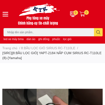
0
0
led xe máy bma
dàn áo
ghi đông
phuộc
lọc gió
Trang chủ
/
8:BẦU LỌC GIÓ SIRIUS RC-T110LE
/
[SIRC][8:BẦU LỌC GIÓ] YAPT-2184 NẮP CỤM SIRIUS RC-T110LE
(8)-[Yamaha]