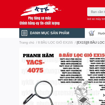
led xe máy b
DANH MỤC SẢN PHẨM
Hướn
Trang chủ
/
8:BẦU LỌC GIÓ EX155
/
[EX15][8:BẦU LỌC