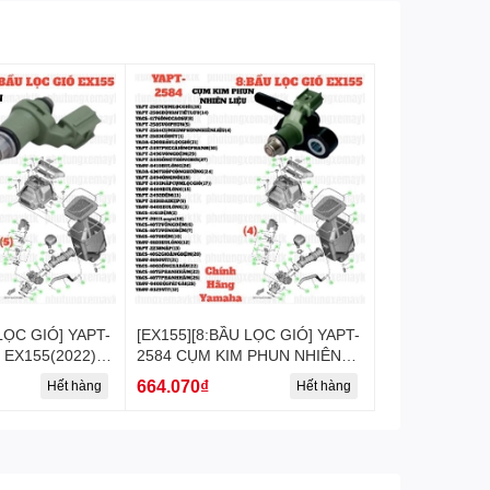
LỌC GIÓ] YAPT-
[EX155][8:BẦU LỌC GIÓ] YAPT-
 EX155(2022)-
2584 CỤM KIM PHUN NHIÊN
LIỆU EX155(2022)-[Yamaha] (4)
664.070₫
Hết hàng
Hết hàng