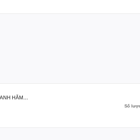
PHANH HÃM
900. EX155
Số lượ