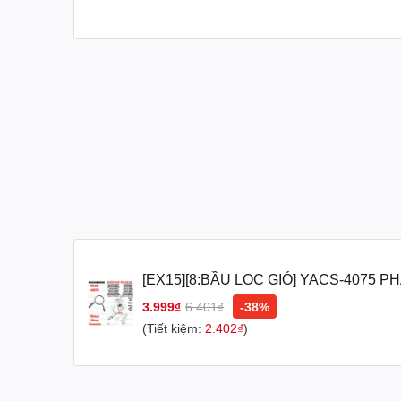
[EX15][8:BẦU LỌC GIÓ] YACS-4075 
EX15 (15-18) (24) trùng mã 904671101
3.999₫
6.401₫
-38%
[8:BẦU(23)]
(Tiết kiệm:
2.402₫
)