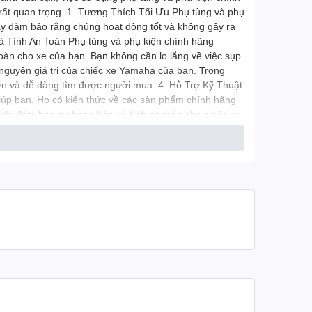
u rất quan trọng. 1. Tương Thích Tối Ưu Phụ tùng và phụ
ày đảm bảo rằng chúng hoạt động tốt và không gây ra
 và Tính An Toàn Phụ tùng và phụ kiện chính hãng
oàn cho xe của bạn. Bạn không cần lo lắng về việc sụp
nguyên giá trị của chiếc xe Yamaha của bạn. Trong
hơn và dễ dàng tìm được người mua. 4. Hỗ Trợ Kỹ Thuật
giúp bạn. Họ có kiến thức về các sản phẩm chính hãng
chỉ đảm bảo sự hoàn hảo và tính an toàn cho chiếc xe
ể trải nghiệm tốt khi lái xe Yamaha của bạn. ----Hàng
ng_chinh_hang_yamaha#đồchơixemáy
aha#chínhhãngyamaha #chính_hãng_yamaha