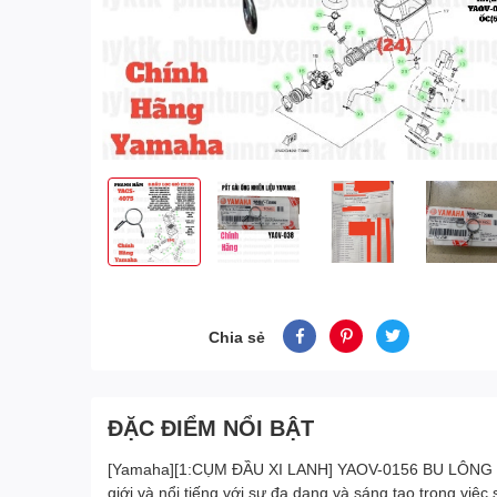
Chia sẻ
ĐẶC ĐIỂM NỔI BẬT
[Yamaha][1:CỤM ĐẦU XI LANH] YAOV-0156 BU LÔNG -EX1
giới và nổi tiếng với sự đa dạng và sáng tạo trong việ