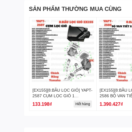
SẢN PHẨM THƯỜNG MUA CÙNG
[EX155][8:BẦU LỌC GIÓ] YAPT-
[EX155][8:BẦU L
2587 CỤM LỌC GIÓ 1
2586 BỘ VAN TI
EX155(2022)-[Yamaha] (16)
EX155(2022)-[Ya
133.198₫
1.390.427₫
Hết hàng