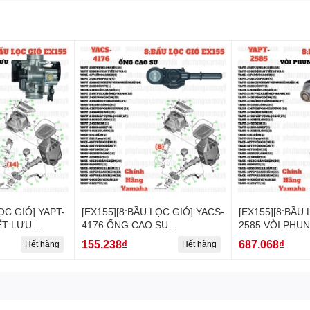
ỌC GIÓ] YAPT-
[EX155][8:BẦU LỌC GIÓ] YACS-
[EX155][8:BẦU 
ẾT LƯU
4176 ỐNG CAO SU
2585 VÒI PHUN
maha] (14)
EX155(2022)-[Yamaha] (8),
[Yamaha] (5)
155.238₫
687.068₫
Hết hàng
Hết hàng
NVX155_V1 [8:BẦU(11)]