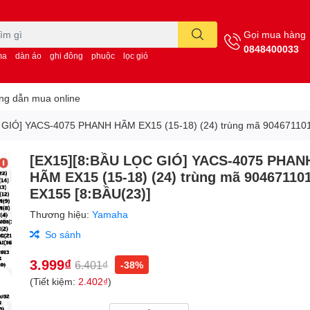
Gọi mua hàng
0848400033
ma
dàn áo
ghi đông
phuộc
lọc gió
g dẫn mua online
 GIÓ] YACS-4075 PHANH HÃM EX15 (15-18) (24) trùng mã 904671101
[EX15][8:BẦU LỌC GIÓ] YACS-4075 PHAN
HÃM EX15 (15-18) (24) trùng mã 90467110
EX155 [8:BẦU(23)]
Thương hiệu:
Yamaha
So sánh
3.999₫
6.401₫
-38%
(Tiết kiệm:
2.402₫
)