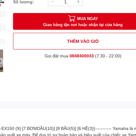
Số lượng:
MUA NGAY
Giao hàng tận nơi hoặc nhận tại cửa hàng
THÊM VÀO GIỎ
Gọi đặt mua
0848400033
(7:30 - 22:00)
50 (9) [7:BƠMDẦU(10)] [8:BẦU(5)] [6:HỆ(3)]----------- Yamaha là m
c sản xuất xe máy. Để duy trì sự hoàn hảo và hiệu suất của chiếc xe Y