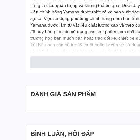
hãng là điều quan trọng và không thể bỏ qua. Dưới đây,
kiện chính hãng Yamaha được thiết kế và sản xuất đặc
sự cố. Việc sử dụng phụ tùng chính hãng đảm bảo tính 
Yamaha được làm từ vật liệu chất lượng cao và theo qu
đổ hay hỏng hóc do sử dụng các sản phẩm kém chất lượ
trường hợp bạn muốn bán hoặc trao đổi xe, chiếc xe đ
Tốt Nếu bạn cần hỗ trợ kỹ thuật hoặc tư vấn về sử dụn
và có thể cung cấp giải pháp cho mọi vấn đề bạn gặp 
của bạn mà còn đóng vai trò quan trọng trong việc bảo t
chính hãng có hóa đơn. #phụtùngchínhhãngyamaha
#đồ_chơi_xe_máy #dochoixemay #do_choi_xe_may#
#chinhhangyamaha #chinh_hang_yamaha
ĐÁNH GIÁ SẢN PHẨM
BÌNH LUẬN, HỎI ĐÁP