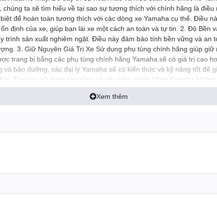
 chúng ta sẽ tìm hiểu về tại sao sự tương thích với chính hãng là điề
 biệt để hoàn toàn tương thích với các dòng xe Yamaha cụ thể. Điều n
ổn định của xe, giúp bạn lái xe một cách an toàn và tự tin. 2. Độ Bền
y trình sản xuất nghiêm ngặt. Điều này đảm bảo tính bền vững và an t
ng. 3. Giữ Nguyên Giá Trị Xe Sử dụng phụ tùng chính hãng giúp giữ 
ược trang bị bằng các phụ tùng chính hãng Yamaha sẽ có giá trị cao 
g và bảo dưỡng, các đại lý Yamaha sẽ có kiến thức và kỹ năng tốt để 
phải. Tóm lại, sử dụng phụ tùng và phụ kiện chính hãng Yamaha không 
ồn giá trị và hiệu suất của nó. Hãy luôn đặt niềm tin vào chính hãng đ
Xem thêm
 #phụ_tùng_chính_hãng_yamaha #phutungchinhhangyamaha #phu_tu
phụkiệnyamaha #phụ_kiện_yamaha #phukienyamaha #phu_kien_yam