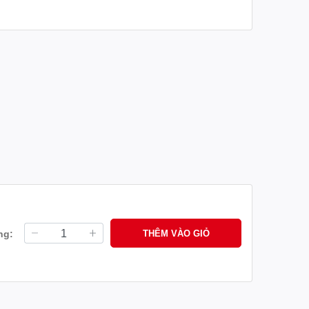
ng:
THÊM VÀO GIỎ