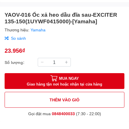
YAOV-016 Ốc xả heo dầu đĩa sau-EXCITER
135-150(1UYWF0415000)-[Yamaha]
Thương hiệu:
Yamaha
So sánh
23.956₫
Số lượng:
MUA NGAY
Giao hàng tận nơi hoặc nhận tại cửa hàng
THÊM VÀO GIỎ
Gọi đặt mua
0848400033
(7:30 - 22:00)