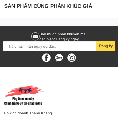
#chính_hãng_yamaha #chinhhangyamaha #chinh_hang_yamaha
SẢN PHẨM CÙNG PHÂN KHÚC GIÁ
Bạn muốn nhận khuyến mãi
đặc biệt? Đăng ký ngay.
Đăng ký
Hộ kinh doanh Thanh Khang