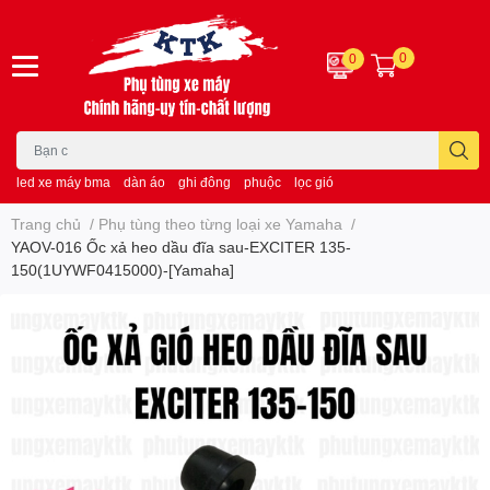
0
0
led xe máy bma
dàn áo
ghi đông
phuộc
lọc gió
Trang chủ
/
Phụ tùng theo từng loại xe Yamaha
/
YAOV-016 Ốc xả heo dầu đĩa sau-EXCITER 135-
150(1UYWF0415000)-[Yamaha]