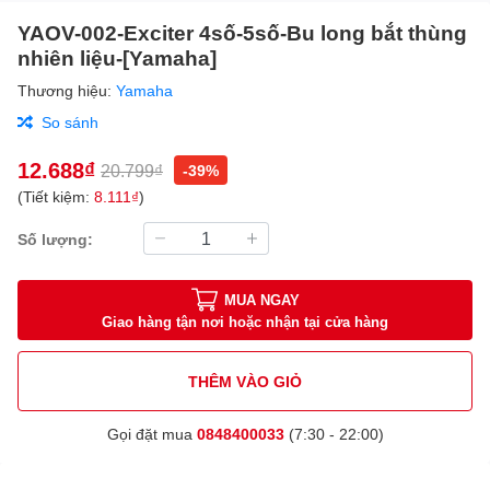
YAOV-002-Exciter 4số-5số-Bu long bắt thùng
nhiên liệu-[Yamaha]
Thương hiệu:
Yamaha
So sánh
12.688₫
20.799₫
-39%
(Tiết kiệm:
8.111₫
)
Số lượng:
MUA NGAY
Giao hàng tận nơi hoặc nhận tại cửa hàng
THÊM VÀO GIỎ
Gọi đặt mua
0848400033
(7:30 - 22:00)