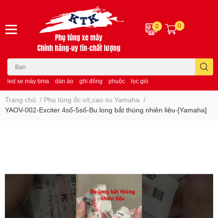
0
0
led xe máy bma
dàn áo
ghi đông
phuộc
lọc gió
Trang chủ
/
Phụ tùng ốc vít,cao su Yamaha
/
YAOV-002-Exciter 4số-5số-Bu long bắt thùng nhiên liệu-[Yamaha]