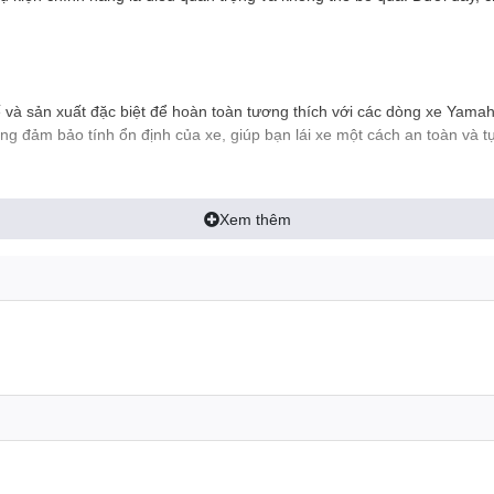
 và sản xuất đặc biệt để hoàn toàn tương thích với các dòng xe Yama
g đảm bảo tính ổn định của xe, giúp bạn lái xe một cách an toàn và tự
Xem thêm
t liệu chất lượng cao và theo quy trình sản xuất nghiêm ngặt. Điều 
o sử dụng các sản phẩm kém chất lượng.
của chiếc xe Yamaha của bạn. Trong trường hợp bạn muốn bán hoặc trao
tìm được người mua.
 bảo dưỡng, các đại lý Yamaha sẽ có kiến thức và kỹ năng tốt nhất để
hải.