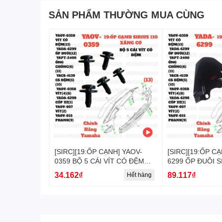
SẢN PHẨM THƯỜNG MUA CÙNG
[SIRC][19:ỐP CẠNH] YAOV-
[SIRC][19:ỐP C
0359 BỘ 5 CÁI VÍT CÓ ĐỆM
6299 ỐP ĐUÔI SIRIUS RC-
SIRIUS RC-T110LE (13)
T110LE (12)-[Ya
34.162₫
89.117₫
Hết hàng
[23:CỤM(14)] [21:ỐP(11)(15)
(19)]-[Yamaha]