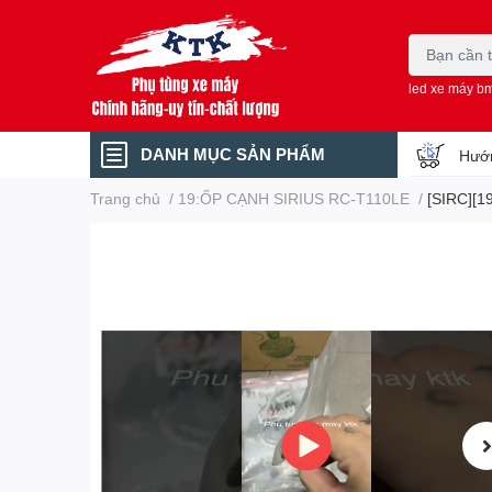
led xe máy b
DANH MỤC SẢN PHẨM
Hướn
Trang chủ
/
19:ỐP CẠNH SIRIUS RC-T110LE
/
[SIRC][