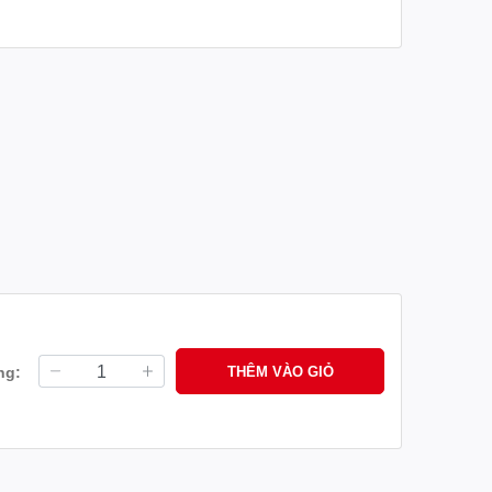
ạn mà còn đóng vai trò quan trọng trong việc bảo tồn
đồchơixemáy #đồ_chơi_xe_máy #dochoixemay
ng_yamaha #chinhhangyamaha #chinh_hang_yamaha
ng:
THÊM VÀO GIỎ