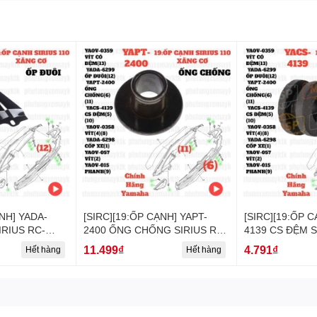
ẠNH] YADA-
[SIRC][19:ỐP CẠNH] YAPT-
[SIRC][19:ỐP 
2400 ỐNG CHỐNG SIRIUS RC-
4139 CS ĐỆM S
maha]
T110LE (6)(11)-[Yamaha]
T110LE (5)(10)
11.499₫
4.791₫
Hết hàng
Hết hàng
SIRIUS FI [19:Ố