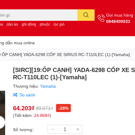
Gọi mua hàng
0848400033
ma
dàn áo
ghi đông
phuộc
lọc gió
g dẫn mua online
19:ỐP CẠNH] YADA-6298 CỐP XE SIRIUS RC-T110LEC (1)-[Yamaha]
[SIRC][19:ỐP CẠNH] YADA-6298 CỐP XE S
RC-T110LEC (1)-[Yamaha]
Thương hiệu:
Yamaha
So sánh
64.203₫
89.071₫
-28%
(Tiết kiệm:
24.868₫
)
Số lượng: