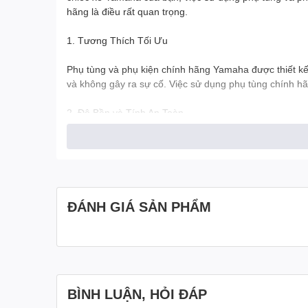
hãng là điều rất quan trọng.
1. Tương Thích Tối Ưu
Phụ tùng và phụ kiện chính hãng Yamaha được thiết kế
và không gây ra sự cố. Việc sử dụng phụ tùng chính hãn
2. Độ Bền và Tính An Toàn
Phụ tùng và phụ kiện chính hãng Yamaha được làm từ vậ
Bạn không cần lo lắng về việc sụp đổ hay hỏng hóc d
3. Giữ Nguyên Giá Trị Xe
ĐÁNH GIÁ SẢN PHẨM
Sử dụng phụ tùng chính hãng giúp giữ nguyên giá trị 
chính hãng Yamaha sẽ có giá trị cao hơn và dễ dàng 
4. Hỗ Trợ Kỹ Thuật Tốt Nhất
Nếu bạn cần hỗ trợ kỹ thuật hoặc tư vấn về sử dụng và
BÌNH LUẬN, HỎI ĐÁP
và có thể cung cấp giải pháp cho mọi vấn đề bạn gặp p