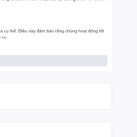
ha cụ thể. Điều này đảm bảo rằng chúng hoạt động tốt
 tin.
này đảm bảo tính bền vững và an toàn cho xe của bạn.
 đổi xe, chiếc xe được trang bị bằng các phụ tùng
 giúp bạn. Họ có kiến thức về các sản phẩm chính hãng