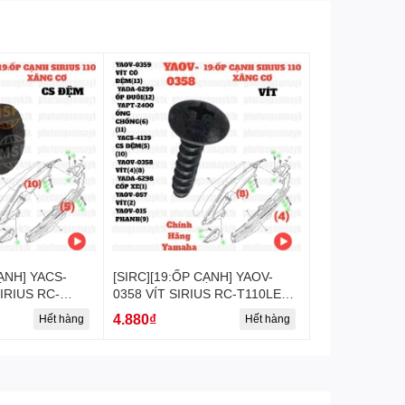
CẠNH] YACS-
[SIRC][19:ỐP CẠNH] YAOV-
IRIUS RC-
0358 VÍT SIRIUS RC-T110LE
-[Yamaha],
(4)(8)-[Yamaha]
4.880₫
Hết hàng
Hết hàng
P(11)]