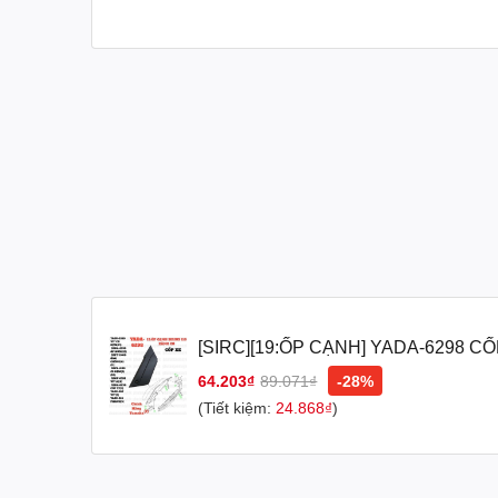
Tóm lại, sử dụng phụ tùng và phụ kiện chính hãng Yam
giá trị và hiệu suất của nó. Hãy luôn đặt niềm tin vào 
----Hàng chính hãng có hóa đơn.
#phụtùngchínhhãngyamaha #phụ_tùng_chính_hãng_y
#do_choi_xe_may#phụkiệnyamaha #phụ_kiện_yamah
[SIRC][19:ỐP CẠNH] YADA-6298 CỐ
RC-T110LEC (1)-[Yamaha]
64.203₫
89.071₫
-28%
(Tiết kiệm:
24.868₫
)