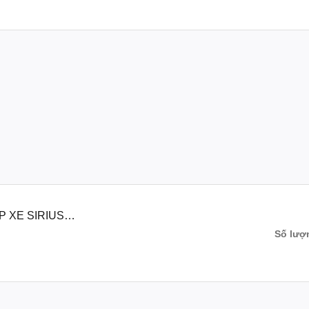
aha không chỉ đảm bảo sự hoàn hảo và tính an toàn cho chiếc xe của b
chính hãng để trải nghiệm tốt nhất khi lái xe Yamaha của bạn.
amaha #phutungchinhhangyamaha #phu_tung_chinh_hang_yamaha#
a #phukienyamaha #phu_kien_yamaha#chínhhãngyamaha #chính_hã
P XE SIRIUS
Số lượ