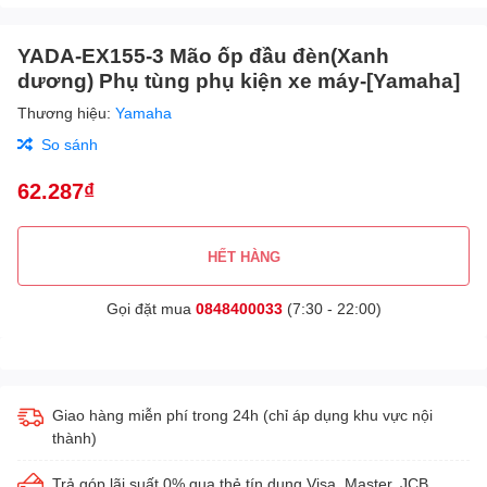
YADA-EX155-3 Mão ốp đầu đèn(Xanh
dương) Phụ tùng phụ kiện xe máy-[Yamaha]
Thương hiệu:
Yamaha
So sánh
62.287₫
HẾT HÀNG
Gọi đặt mua
0848400033
(7:30 - 22:00)
Giao hàng miễn phí trong 24h (chỉ áp dụng khu vực nội
thành)
Trả góp lãi suất 0% qua thẻ tín dụng Visa, Master, JCB