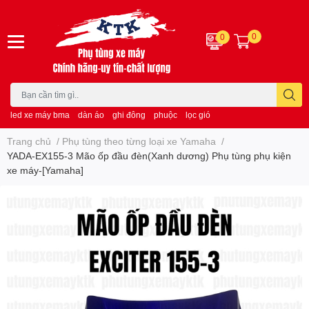
0
0
led xe máy bma
dàn áo
ghi đông
phuộc
lọc gió
Trang chủ
/
Phụ tùng theo từng loại xe Yamaha
/
YADA-EX155-3 Mão ốp đầu đèn(Xanh dương) Phụ tùng phụ kiện
xe máy-[Yamaha]