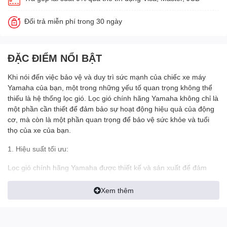
Đổi trả miễn phí trong 30 ngày
ĐẶC ĐIỂM NỔI BẬT
Khi nói đến việc bảo vệ và duy trì sức mạnh của chiếc xe máy
Yamaha của bạn, một trong những yếu tố quan trọng không thể
thiếu là hệ thống lọc gió. Lọc gió chính hãng Yamaha không chỉ là
một phần cần thiết để đảm bảo sự hoạt động hiệu quả của động
cơ, mà còn là một phần quan trọng để bảo vệ sức khỏe và tuổi
thọ của xe của bạn.
1. Hiệu suất tối ưu:
Lọc gió chính hãng Yamaha được thiết kế và sản xuất để đảm
bảo hiệu suất tối ưu cho động cơ của bạn. Với công nghệ tiên tiến
và vật liệu chất lượng cao, chúng giúp loại bỏ bụi bẩn, hạt bụi và
Xem thêm
các hạt nhỏ khác từ không khí trước khi nó được hít vào động cơ.
Điều này giúp ngăn chặn sự ăn mòn và hao mòn của các bộ phận
quan trọng, giữ cho động cơ hoạt động mạnh mẽ và tiết kiệm