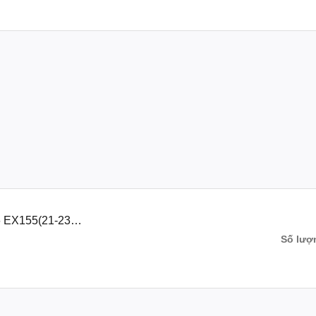
của bạn mà còn là một cơ hội để thể hiện phong cách và cái tôi của b
ân nhắc và phù hợp với sở thích cá nhân của bạn.
5phukienxemay #ex_155_phu_kien_xe_may#phụkiệnexciter155 #phụ_
citer_155 #dochoiexciter155 #do_choi_exciter_155#phụtùngexciter15
 EX155(21-23)-
Số lượ