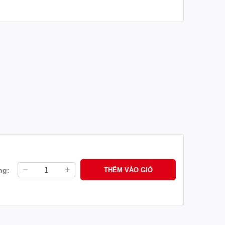
ạn trên con đường. Hãy lựa chọn các phụ kiện và tùy
kiện_exciter_155 #phukienexciter155
5 #phụ_tùng_exciter_155 #phutungexciter155
ng:
THÊM VÀO GIỎ