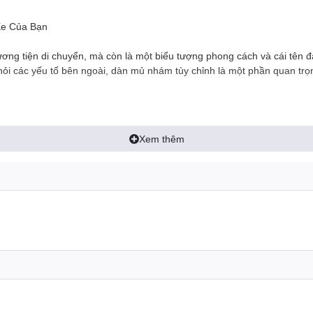
Xe Của Bạn
ng tiện di chuyển, mà còn là một biểu tượng phong cách và cái tên đá
ỏi các yếu tố bên ngoài, dàn mủ nhám tùy chỉnh là một phần quan trọn
 ốp nối khóa và đuôi biển số, chúng đóng vai trò quan trọng trong vi
Xem thêm
 hỏng hoặc trầy xước.
 chiếc xe thành một tác phẩm nghệ thuật di động. Bạn có thể lựa chọn
 màu sắc cá nhân để tạo điểm nhấn thẩm mỹ và thể hiện sự độc đáo c
:
ệc sử dụng các phụ kiện tùy chỉnh. Đảm bảo rằng dàn mủ nhám của bạn 