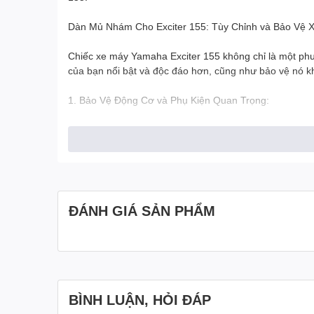
Dàn Mủ Nhám Cho Exciter 155: Tùy Chỉnh và Bảo Vệ 
Chiếc xe máy Yamaha Exciter 155 không chỉ là một phươ
của bạn nổi bật và độc đáo hơn, cũng như bảo vệ nó kh
1. Bảo Vệ Động Cơ và Phụ Kiện Quan Trọng:
Dàn mủ nhám bao gồm các bộ phận như cốp lớn, ốp đèn,
khỏi bụi bẩn, nước mưa, và các yếu tố khác có thể gây
2. Tùy Chỉnh Thẩm Mỹ:
Dàn mủ nhám tùy chỉnh cung cấp cho bạn khả năng biến
ĐÁNH GIÁ SẢN PHẨM
phong cách riêng của bạn. Thêm hình ảnh, decal, hoặc
3. Tuân Thủ Luật Giao Thông và Quy Định Địa Phương
Luôn luôn tuân thủ luật giao thông và quy định về vi
đường phố.
BÌNH LUẬN, HỎI ĐÁP