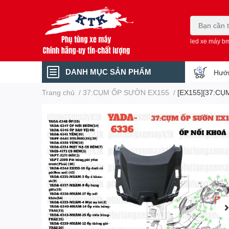
led xe máy b
DANH MỤC SẢN PHẨM
Hướn
Trang chủ
/
37:CỤM ỐP SƯỜN EX155
/
[EX155][37:CỤ