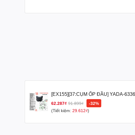
Dàn mủ nhám tùy chỉnh không chỉ là cách để bảo vệ xe 
chỉnh dàn mủ nhám của Exciter 155 của bạn một cách c
----Hàng chính hãng có hóa đơn.
#ex155phụkiệnxemáy #ex_155_phụ_kiện_xe_máy #ex15
#phu_kien_exciter_155#đồchơiexciter155 #đồ_chơi_ex
#phu_tung_exciter_155
[EX155][37:CỤM ỐP ĐẦU] YADA-6336
NHÁM-17 Ốp nối khóa-[Yamaha] (14)
62.287₫
91.899₫
-32%
(Tiết kiệm:
29.612₫
)