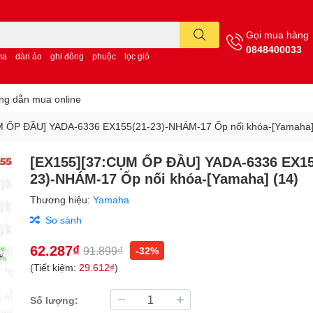
Gọi mua hàng
0848400033
ma
dàn áo
ghi đông
phuộc
lọc gió
g dẫn mua online
M ỐP ĐẦU] YADA-6336 EX155(21-23)-NHÁM-17 Ốp nối khóa-[Yamaha]
[EX155][37:CỤM ỐP ĐẦU] YADA-6336 EX15
23)-NHÁM-17 Ốp nối khóa-[Yamaha] (14)
Thương hiệu:
Yamaha
So sánh
62.287₫
91.899₫
-32%
(Tiết kiệm:
29.612₫
)
Số lượng: