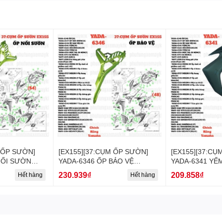
 ỐP SƯỜN]
[EX155][37:CỤM ỐP SƯỜN]
[EX155][37:CỤ
NỐI SƯỜN
YADA-6346 ỐP BẢO VỆ
YADA-6341 YẾM
maha] (54)
EX155(2022)-[Yamaha] (48)
[Yamaha] (30)
230.939₫
209.858₫
Hết hàng
Hết hàng