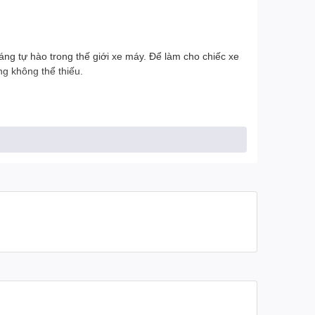
ng tự hào trong thế giới xe máy. Để làm cho chiếc xe
g không thể thiếu.
ệc bảo vệ động cơ và các phụ kiện quan trọng của xe
 các phụ kiện có thiết kế và màu sắc phù hợp với
ủa chiếc xe.
không ảnh hưởng đến an toàn và tuân thủ quy tắc