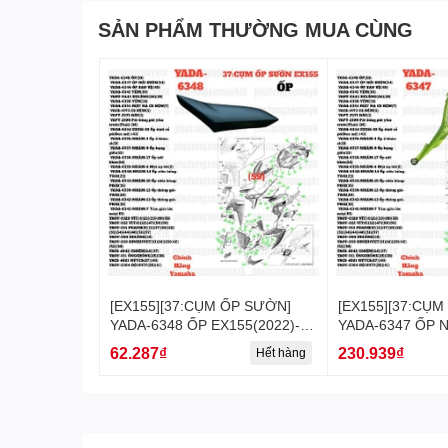
SẢN PHẨM THƯỜNG MUA CÙNG
[EX155][37:CỤM ỐP SƯỜN]
[EX155][37:CỤM
YADA-6348 ỐP EX155(2022)-
YADA-6347 ỐP 
[Yamaha] (59)
EX155(2022)-[Ya
62.287₫
230.939₫
Hết hàng