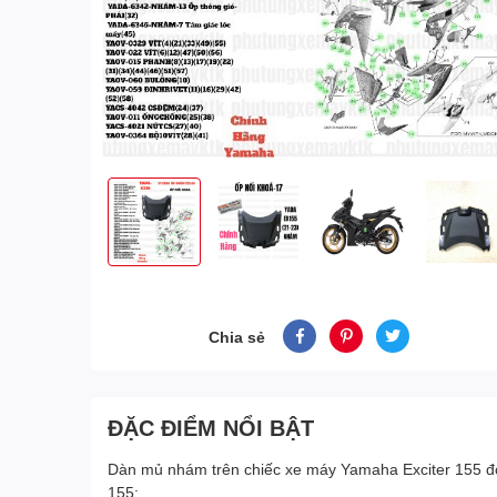
Chia sẻ
ĐẶC ĐIỂM NỔI BẬT
Dàn mủ nhám trên chiếc xe máy Yamaha Exciter 155 đóng
155: