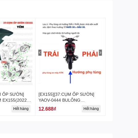
M ỐP SƯỜN]
[EX155][37:CỤM ỐP SƯỜN]
 EX155(2022)-
YAOV-0444 BULÔNG
EX155(2022)-[Yamaha] (26)(39)
12.688₫
Hết hàng
Hết hàng