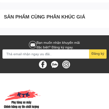
FI [11:VỎ(20)]
SẢN PHẨM CÙNG PHÂN KHÚC GIÁ
Bạn muốn nhận khuyến mãi
đặc biệt? Đăng ký ngay.
Đăng ký