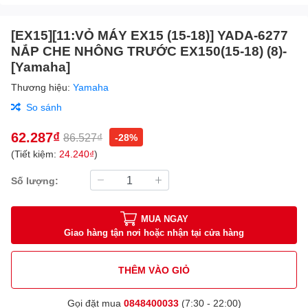
[EX15][11:VỎ MÁY EX15 (15-18)] YADA-6277
NẮP CHE NHÔNG TRƯỚC EX150(15-18) (8)-
[Yamaha]
Thương hiệu:
Yamaha
So sánh
62.287₫
86.527₫
-28%
(Tiết kiệm:
24.240₫
)
Số lượng:
MUA NGAY
Giao hàng tận nơi hoặc nhận tại cửa hàng
THÊM VÀO GIỎ
Gọi đặt mua
0848400033
(7:30 - 22:00)