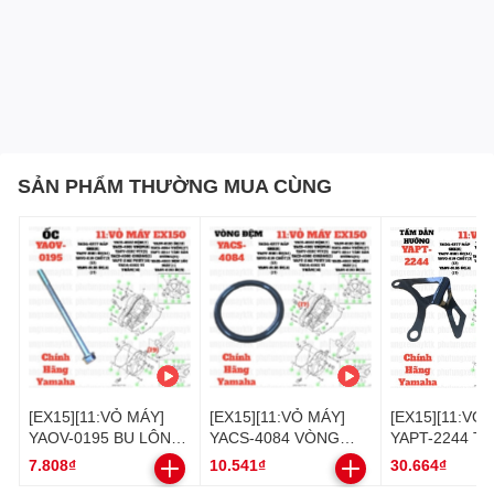
#phu_tung_chinh_hang_yamaha#đồchơixemáy
#đồ_chơi_xe_máy #dochoixemay
#do_choi_xe_may#phụkiệnyamaha #phụ_kiện_yamaha
#phukienyamaha #phu_kien_yamaha#chínhhãngyamaha
#chính_hãng_yamaha #chinhhangyamaha #chinh_hang_yamaha
SẢN PHẨM THƯỜNG MUA CÙNG
[EX15][11:VỎ MÁY]
[EX15][11:VỎ MÁY]
[EX15][11:VỎ 
YAOV-0195 BU LÔNG
YACS-4084 VÒNG
YAPT-2244 T
EX15 (15-18) (19)-
ĐỆM EX15 (15-18)
HƯỚNG EX15 
7.808₫
10.541₫
30.664₫
H
[Yamaha]
(17)-[Yamaha], SIRIUS
(15)-[Yamaha]