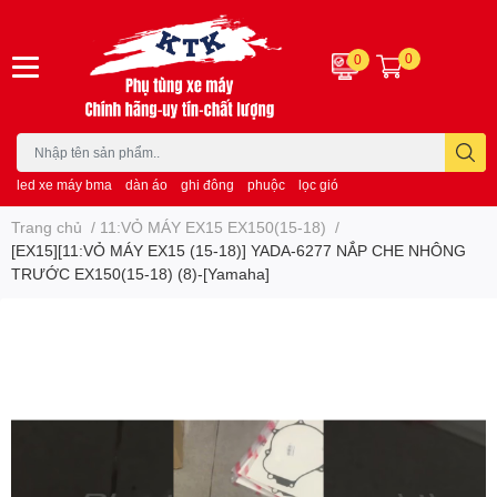
0
0
led xe máy bma
dàn áo
ghi đông
phuộc
lọc gió
Trang chủ
/
11:VỎ MÁY EX15 EX150(15-18)
/
[EX15][11:VỎ MÁY EX15 (15-18)] YADA-6277 NẮP CHE NHÔNG
TRƯỚC EX150(15-18) (8)-[Yamaha]