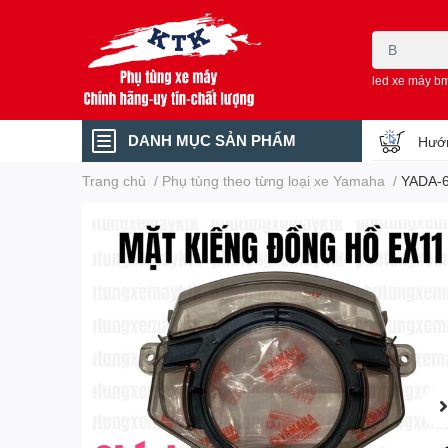
led xe máy b
DANH MỤC SẢN PHẨM
Hướn
Trang chủ
/
Phụ tùng theo từng loại xe Yamaha
/
YADA-6