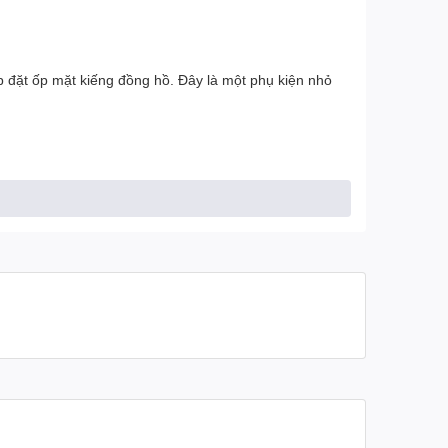
ắp đặt ốp mặt kiếng đồng hồ. Đây là một phụ kiện nhỏ
iếng phù hợp với phong cách cá nhân của bạn. Từ các
c yếu tố khác có thể gây hại. Điều này giúp duy trì sự
 cửa hàng độ xe chuyên nghiệp để giúp bạn.