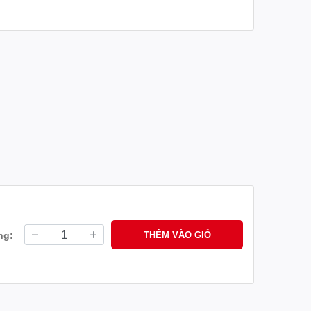
à đam mê của mình đối với xe máy. Ốp mặt kiếng đồng hồ
ệc lắp đặt ốp mặt kiếng đồng hồ. Điều này sẽ giúp
hínhhãng #phụ_tùng_xe_máy_chính_hãng
#mat_dong_ho_xe_may
ng:
THÊM VÀO GIỎ