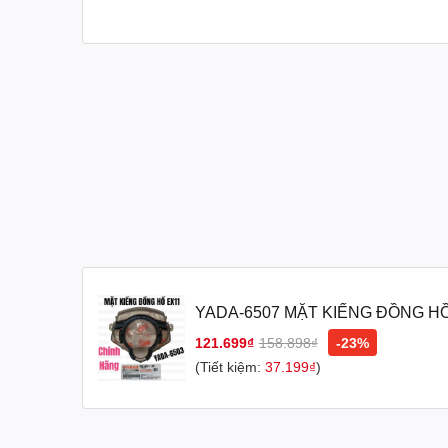
Cuối cùng, việc tùy chỉnh bảng điều khiển của xe máy 
là một phần của câu chuyện về chiếc xe của bạn và giú
Nếu bạn muốn tạo điểm nhấn trên bảng điều khiển của 
bạn tạo nên một chiếc xe máy độc đáo và thể hiện sự đ
---Hàng chính hãng có hóa đơn.
#phụtùngxemáyyamaha #phụ_tùng_xe_máy_yamaha #
#phutungxemaychinhhang #phu_tung_xe_may_chin
YADA-6507 MẶT KIẾNG ĐỒNG HỒ 
[Yamaha]
121.699₫
158.898₫
-23%
(Tiết kiệm:
37.199₫
)