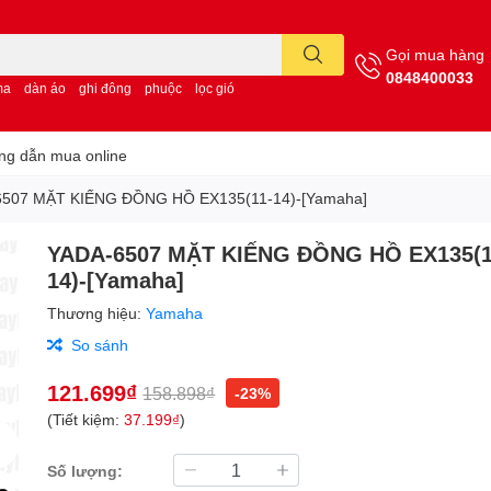
Gọi mua hàng
0848400033
ma
dàn áo
ghi đông
phuộc
lọc gió
g dẫn mua online
507 MẶT KIẾNG ĐỒNG HỒ EX135(11-14)-[Yamaha]
YADA-6507 MẶT KIẾNG ĐỒNG HỒ EX135(1
14)-[Yamaha]
Thương hiệu:
Yamaha
So sánh
121.699₫
158.898₫
-23%
(Tiết kiệm:
37.199₫
)
Số lượng: