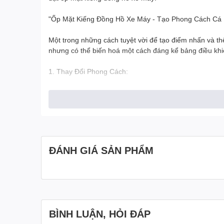
"Ốp Mặt Kiếng Đồng Hồ Xe Máy - Tạo Phong Cách Cá 
Một trong những cách tuyệt vời để tạo điểm nhấn và thể
nhưng có thể biến hoá một cách đáng kể bảng điều khi
1. Thay Đổi Phong Cách:
Ốp mặt kiếng đồng hồ xe máy có sẵn trong nhiều loại 
thiết kế đơn giản đến các họa tiết độc đáo, tùy chọn là 
2. Bảo Vệ Kiếng Đồng Hồ:
Ngoài việc tạo phong cách, ốp mặt kiếng đồng hồ còn có
ĐÁNH GIÁ SẢN PHẨM
trong sáng và rõ ràng của kiếng đồng hồ và bảng điều 
3. Dễ Dàng Lắp Đặt:
Lắp đặt ốp mặt kiếng đồng hồ xe máy thường rất đơn gi
BÌNH LUẬN, HỎI ĐÁP
4. Thể Hiện Cá Tính Của Bạn: