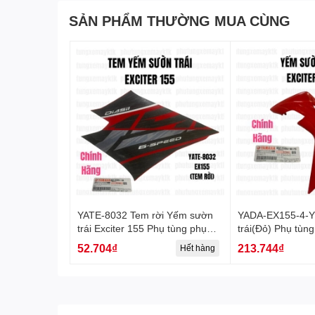
SẢN PHẨM THƯỜNG MUA CÙNG
YATE-8032 Tem rời Yếm sườn
YADA-EX155-4-
trái Exciter 155 Phụ tùng phụ
trái(Đỏ) Phụ tùng
kiện xe máy-[Yamaha]
máy-[Yamaha]
52.704₫
213.744₫
Hết hàng