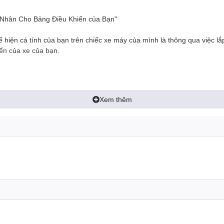
Nhân Cho Bảng Điều Khiển của Bạn"
 hiện cá tính của bạn trên chiếc xe máy của mình là thông qua việc l
ển của xe của bạn.
thiết kế và màu sắc khác nhau. Bạn có thể lựa chọn một mẫu ốp mặt k
Xem thêm
vô tận.
 khả năng bảo vệ kiếng đồng hồ gốc của xe khỏi bị xước, bụi bẩn và cá
khiển.
ản và không đòi hỏi kỹ thuật cao. Bạn có thể tự lắp đặt hoặc tìm một