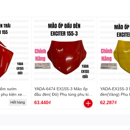
Yếm sườn
YADA-6474 EX155-3 Mão ốp
YADA-EX155-3 
 phụ kiện xe
đầu đèn( Đỏ) Phụ tùng phụ kiện
đèn(Vàng) Phụ t
xe máy-[Yamaha]
máy-[Yamaha]
63.440₫
62.287₫
Hết hàng