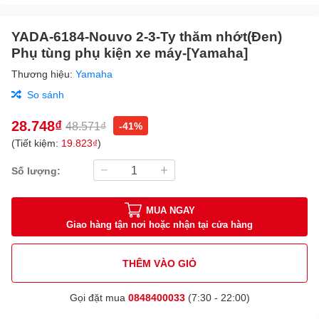
YADA-6184-Nouvo 2-3-Ty thăm nhớt(Đen)
Phụ tùng phụ kiện xe máy-[Yamaha]
Thương hiệu:
Yamaha
So sánh
28.748₫
48.571₫
-41%
(Tiết kiệm:
19.823₫
)
Số lượng:
MUA NGAY
Giao hàng tận nơi hoặc nhận tại cửa hàng
THÊM VÀO GIỎ
Gọi đặt mua
0848400033
(7:30 - 22:00)