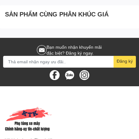
#đồ_chơi_xe_máy #dochoixemay
SẢN PHẨM CÙNG PHÂN KHÚC GIÁ
#do_choi_xe_may#phụkiệnyamaha #phụ_kiện_yamaha
#phukienyamaha #phu_kien_yamaha#chínhhãngyamaha
#chính_hãng_yamaha #chinhhangyamaha #chinh_hang_yamaha
Bạn muốn nhận khuyến mãi
đặc biệt? Đăng ký ngay.
Đăng ký