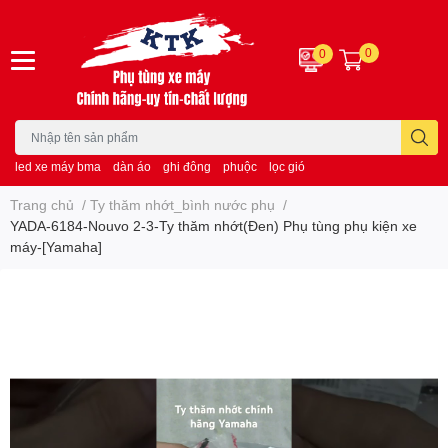
0
0
led xe máy bma
dàn áo
ghi đông
phuộc
lọc gió
Trang chủ
/
Ty thăm nhớt_bình nước phụ
/
YADA-6184-Nouvo 2-3-Ty thăm nhớt(Đen) Phụ tùng phụ kiện xe
máy-[Yamaha]