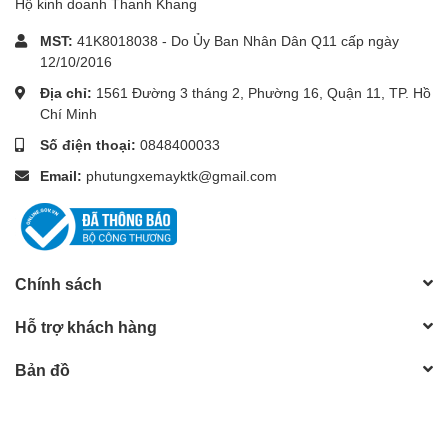
Hộ kinh doanh Thanh Khang
MST:
41K8018038 - Do Ủy Ban Nhân Dân Q11 cấp ngày
12/10/2016
Địa chỉ:
1561 Đường 3 tháng 2, Phường 16, Quận 11, TP. Hồ
Chí Minh
Số điện thoại:
0848400033
Email:
phutungxemayktk@gmail.com
Chính sách
Hỗ trợ khách hàng
Bản đồ