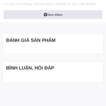
Lọc gió chính hãng Yamaha được thiết kế và sản xuất để đảm
bảo hiệu suất tối ưu cho động cơ của bạn. Với công nghệ tiên tiến
và vật liệu chất lượng cao, chúng giúp loại bỏ bụi bẩn, hạt bụi và
Xem thêm
các hạt nhỏ khác từ không khí trước khi nó được hít vào động cơ.
Điều này giúp ngăn chặn sự ăn mòn và hao mòn của các bộ phận
quan trọng, giữ cho động cơ hoạt động mạnh mẽ và tiết kiệm
nhiên liệu.
ĐÁNH GIÁ SẢN PHẨM
2. Bảo vệ động cơ:
Lọc gió không chỉ loại bỏ bụi bẩn mà còn ngăn chặn việc xâm
nhập của các hạt cứng, như cát và sỏi, vào động cơ. Điều này
giúp ngăn chặn sự hỏng hóc và hao mòn của các bộ phận quan
trọng như piston, xi lanh và van. Với lọc gió chính hãng Yamaha,
BÌNH LUẬN, HỎI ĐÁP
bạn có thể yên tâm rằng động cơ của bạn luôn được bảo vệ một
cách tốt nhất.
3. Tuổi thọ kéo dài:
Sử dụng lọc gió chính hãng Yamaha có thể kéo dài tuổi thọ của
động cơ và giảm tổn hại do môi trường. Các bộ phận lọc gió được
thiết kế để chịu được các điều kiện khắc nghiệt của việc lái xe, từ