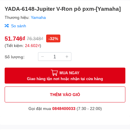
YADA-6148-Jupiter V-Ron pô pxm-[Yamaha]
Thương hiệu:
Yamaha
So sánh
51.746₫
76.348₫
-32%
(Tiết kiệm:
24.602₫
)
Số lượng:
MUA NGAY
Giao hàng tận nơi hoặc nhận tại cửa hàng
THÊM VÀO GIỎ
Gọi đặt mua
0848400033
(7:30 - 22:00)