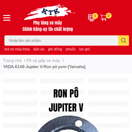
0
0
led xe máy bma
dàn áo
ghi đông
phuộc
lọc gió
Trang chủ
/
Pô và gấp xe máy
/
YADA-6148-Jupiter V-Ron pô pxm-[Yamaha]