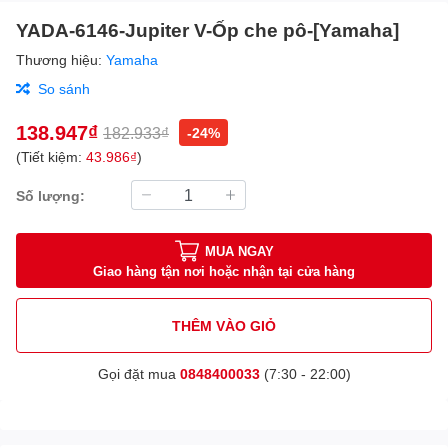
YADA-6146-Jupiter V-Ốp che pô-[Yamaha]
Thương hiệu:
Yamaha
So sánh
138.947₫
182.933₫
-24%
(Tiết kiệm:
43.986₫
)
Số lượng:
MUA NGAY
Giao hàng tận nơi hoặc nhận tại cửa hàng
THÊM VÀO GIỎ
Gọi đặt mua
0848400033
(7:30 - 22:00)