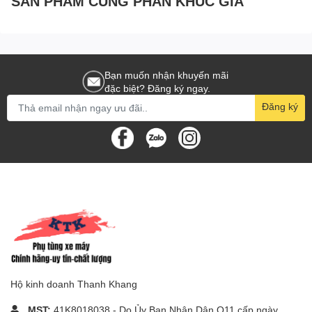
SẢN PHẨM CÙNG PHÂN KHÚC GIÁ
Bạn muốn nhận khuyến mãi
đặc biệt? Đăng ký ngay.
Đăng ký
Hộ kinh doanh Thanh Khang
MST:
41K8018038 - Do Ủy Ban Nhân Dân Q11 cấp ngày