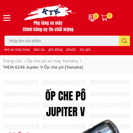
0
0
led xe máy bma
dàn áo
ghi đông
phuộc
lọc gió
Trang chủ
/
Ốp che pô xe máy Yamaha
/
YADA-6146-Jupiter V-Ốp che pô-[Yamaha]