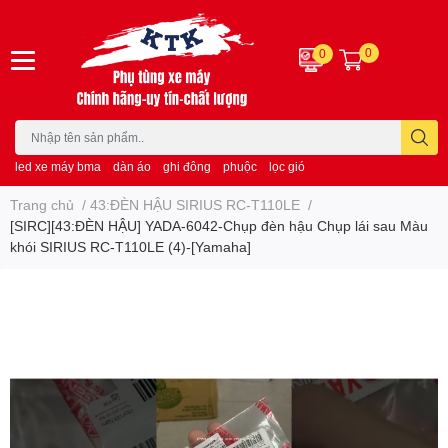
0
0
led xe máy bma
dàn áo
ghi đông
phuộc
lọc gió
Trang chủ
/
43:ĐÈN HẬU SIRIUS RC-T110LE
/
[SIRC][43:ĐÈN HẬU] YADA-6042-Chụp đèn hậu Chụp lái sau Màu
khói SIRIUS RC-T110LE (4)-[Yamaha]