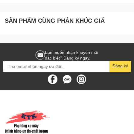
[Yamaha]_B69
SẢN PHẨM CÙNG PHÂN KHÚC GIÁ
Bạn muốn nhận khuyến mãi
đặc biệt? Đăng ký ngay.
Đăng ký