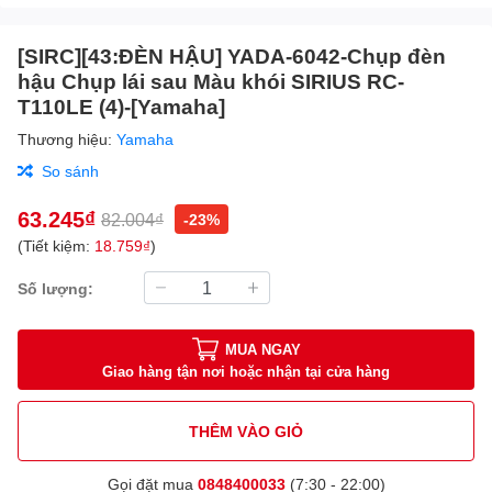
[SIRC][43:ĐÈN HẬU] YADA-6042-Chụp đèn
hậu Chụp lái sau Màu khói SIRIUS RC-
T110LE (4)-[Yamaha]
Thương hiệu:
Yamaha
So sánh
63.245₫
82.004₫
-23%
(Tiết kiệm:
18.759₫
)
Số lượng:
MUA NGAY
Giao hàng tận nơi hoặc nhận tại cửa hàng
THÊM VÀO GIỎ
Gọi đặt mua
0848400033
(7:30 - 22:00)