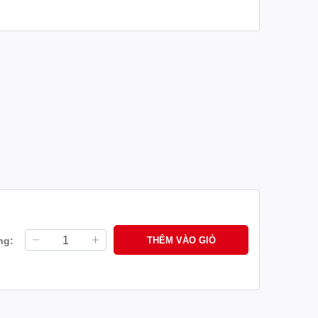
nh nào. Sử dụng sản phẩm chính hãng Yamaha đảm bảo
hất, sẵn sàng cho mọi hành trình. Đừng bao giờ hy
hẩm chất lượng và biết rằng bạn đang đặt xe của mình
#phụ_kiện_yamaha #phukienyamaha
pát_tăng_sên_ex150 #pattangsenex150
ng:
THÊM VÀO GIỎ