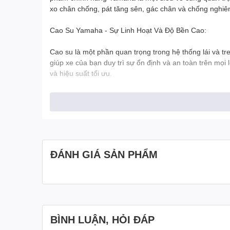
xo chân chống, pát tăng sên, gác chân và chống nghiê
Cao Su Yamaha - Sự Linh Hoạt Và Độ Bền Cao:
Cao su là một phần quan trọng trong hệ thống lái và 
giúp xe của bạn duy trì sự ổn định và an toàn trên mọ
và hiệu suất tối ưu.
Ốc Vít Yamaha - Sự Chính Xác Và Độ Tin Cậy:
Ốc vít là những chi tiết nhỏ nhưng quan trọng trong ch
chữa xe dễ dàng và an toàn. Bạn có thể tin tưởng về tín
Lò Xo Chân Chống Yamaha - Độ Bền Và An Toàn Tối Ư
ĐÁNH GIÁ SẢN PHẨM
Lò xo chân chống đóng một vai trò quan trọng trong v
bảo độ bền và an toàn tối ưu. Bạn sẽ luôn cảm thấy tự
Pát Tăng Sên Yamaha - Hiệu Suất Và Độ Bền Vượt Trội
BÌNH LUẬN, HỎI ĐÁP
Pát tăng sên là một phần quan trọng trong hệ thống t