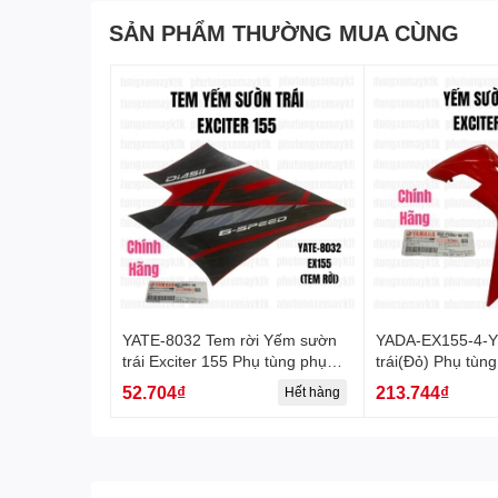
SẢN PHẨM THƯỜNG MUA CÙNG
YATE-8032 Tem rời Yếm sườn
YADA-EX155-4-
trái Exciter 155 Phụ tùng phụ
trái(Đỏ) Phụ tùng
kiện xe máy-[Yamaha]
máy-[Yamaha]
52.704₫
213.744₫
Hết hàng