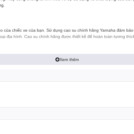
ng.
treo của chiếc xe của bạn. Sử dụng cao su chính hãng Yamaha đảm bảo 
i loại địa hình. Cao su chính hãng được thiết kế để hoàn toàn tương t
Xem thêm
iếc xe của bạn. Các ốc vít chính hãng Yamaha được chế tạo với độ chín
h chính xác và độ tin cậy của các ốc vít này.
u:
iệc giữ cho xe của bạn đứng vững khi đỗ. Lò xo chân chống chính hãn
 tin khi đỗ xe mà không cần lo lắng về sự nghiêng hay lò xo không hoạ
:
ruyền động của xe máy. Sử dụng pát tăng sên chính hãng Yamaha đảm bả