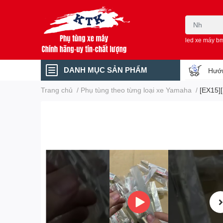
led xe máy b
DANH MỤC SẢN PHẨM
Hướn
Trang chủ
/
Phụ tùng theo từng loại xe Yamaha
/
[EX15]