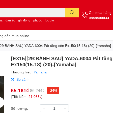
Gọi mua hàng
0848400033
ma
dàn áo
ghi đông
phuộc
lọc gió
g dẫn mua online
[29:BÁNH SAU] YADA-6004 Pát tăng sên Ex150(15-18) (20)-[Yamaha]
[EX15][29:BÁNH SAU] YADA-6004 Pát tăng
Ex150(15-18) (20)-[Yamaha]
Thương hiệu:
Yamaha
So sánh
65.161₫
86.244₫
-24%
(Tiết kiệm:
21.083₫
)
Số lượng: