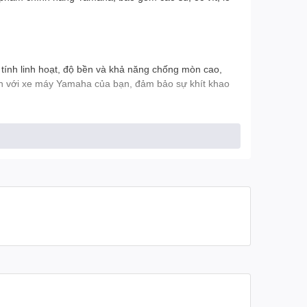
tính linh hoạt, độ bền và khả năng chống mòn cao,
hích với xe máy Yamaha của bạn, đảm bảo sự khít khao
h xác và độ bền cao, giúp bạn thực hiện bảo trì và sửa
g Yamaha được sản xuất với tiêu chuẩn cao nhất, đảm
t động đúng cách.
o hiệu suất vượt trội và độ bền cao. Điều này giúp