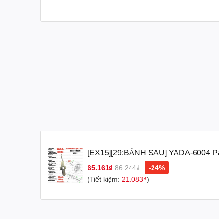
bạn tiết kiệm nhiên liệu, giảm tiếng ồn và đảm bảo rằ
Gác Chân Yamaha và Chống Nghiêng - Sự Ổn Định Và 
Gác chân và chống nghiêng đóng vai trò quan trọng tr
bạn sẽ luôn có sự ổn định và an toàn tuyệt đối trong mọ
Khi bạn chọn sử dụng các sản phẩm chính hãng Yamaha,
sinh chất lượng và độ tin cậy với các sản phẩm thay t
vào tay của những người am hiểu về Yamaha nhất.
----Hàng chính hãng có hóa đơn
#phụtùngxemáyyamaha #phụ_tùng_xe_máy_yamaha 
#phu_kien_yamaha#chínhhãngyamaha #chính_hãng_y
[EX15][29:BÁNH SAU] YADA-6004 Pá
#pat_tang_sen_ex150 #páttăngsênex150zin #pát_tăng
Ex150(15-18) (20)-[Yamaha]
65.161₫
86.244₫
-24%
(Tiết kiệm:
21.083₫
)