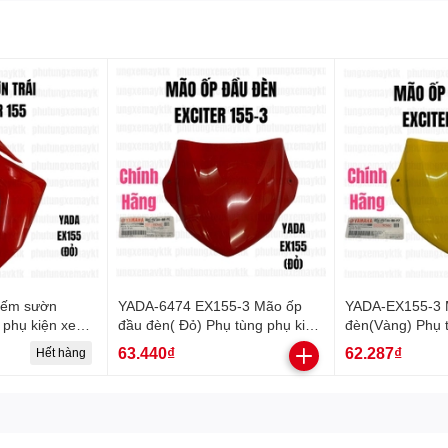
Yếm sườn
YADA-6474 EX155-3 Mão ốp
YADA-EX155-3 
 phụ kiện xe
đầu đèn( Đỏ) Phụ tùng phụ kiện
đèn(Vàng) Phụ t
xe máy-[Yamaha]
máy-[Yamaha]
63.440₫
62.287₫
Hết hàng