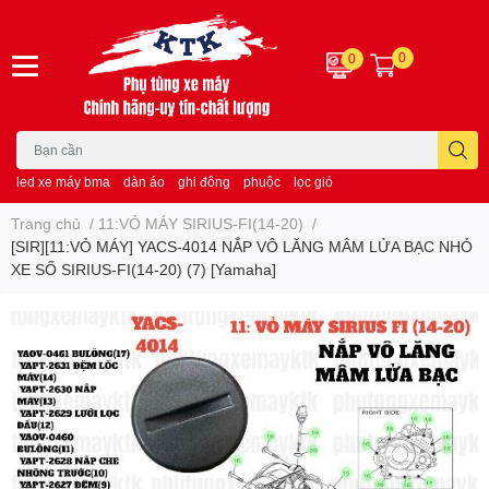
0
0
led xe máy bma
dàn áo
ghi đông
phuộc
lọc gió
Trang chủ
/
11:VỎ MÁY SIRIUS-FI(14-20)
/
[SIR][11:VỎ MÁY] YACS-4014 NẮP VÔ LĂNG MÂM LỬA BẠC NHỎ
XE SỐ SIRIUS-FI(14-20) (7) [Yamaha]