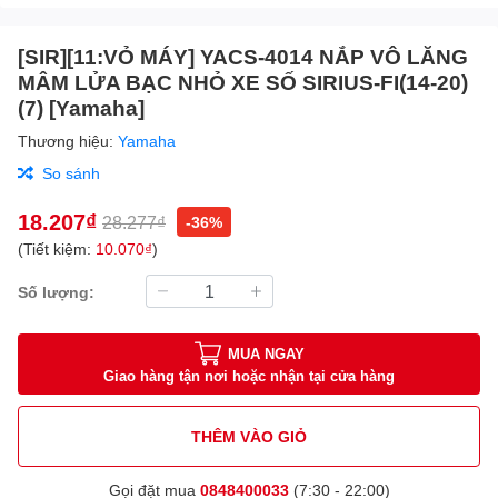
[SIR][11:VỎ MÁY] YACS-4014 NẮP VÔ LĂNG
MÂM LỬA BẠC NHỎ XE SỐ SIRIUS-FI(14-20)
(7) [Yamaha]
Thương hiệu:
Yamaha
So sánh
18.207₫
28.277₫
-36%
(Tiết kiệm:
10.070₫
)
Số lượng:
MUA NGAY
Giao hàng tận nơi hoặc nhận tại cửa hàng
THÊM VÀO GIỎ
Gọi đặt mua
0848400033
(7:30 - 22:00)