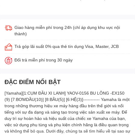
Giao hàng miễn phí trong 24h (chỉ áp dụng khu vực nội
thành)
Trả góp lãi suất 0% qua thẻ tín dụng Visa, Master, JCB
Đổi trả miễn phí trong 30 ngày
ĐẶC ĐIỂM NỔI BẬT
[Yamaha][1:CỤM ĐẦU XI LANH] YAOV-0156 BU LÔNG -EX150
(9) [7:BƠMDẦU(10)] [8:BẦU(5)] [6:HỆ(3)]----------- Yamaha là một
trong những thương hiệu xe máy hàng đầu trên thế giới và nổi
tiếng với sự đa dạng và sáng tạo trong việc sản xuất xe máy. Để
duy trì sự hoàn hảo và hiệu suất của chiếc xe Yamaha của bạn,
việc sử dụng phụ tùng và phụ kiện chính hãng là điều quan trọng
và không thể bỏ qua. Dưới đây, chúng ta sẽ tìm hiểu về tại sao sự