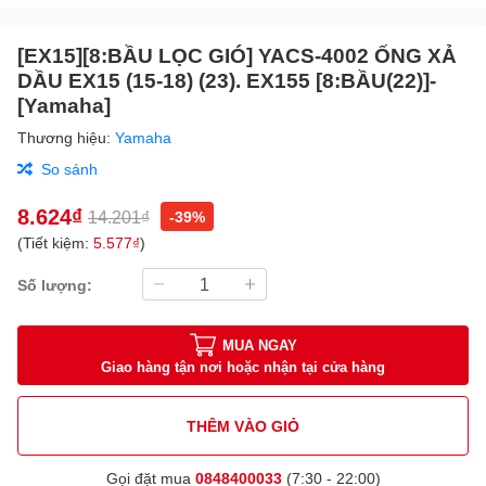
[EX15][8:BẦU LỌC GIÓ] YACS-4002 ỐNG XẢ
DẦU EX15 (15-18) (23). EX155 [8:BẦU(22)]-
[Yamaha]
Thương hiệu:
Yamaha
So sánh
8.624₫
14.201₫
-39%
(Tiết kiệm:
5.577₫
)
Số lượng:
MUA NGAY
Giao hàng tận nơi hoặc nhận tại cửa hàng
THÊM VÀO GIỎ
Gọi đặt mua
0848400033
(7:30 - 22:00)