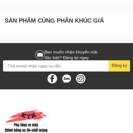
[Yamaha] (16)
[Yamaha] (14)
NVX155_V1
[8:BẦU(11)]
SẢN PHẨM CÙNG PHÂN KHÚC GIÁ
Bạn muốn nhận khuyến mãi
đặc biệt? Đăng ký ngay.
Đăng ký