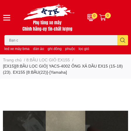
0
0
led xe máy bma
dàn áo
ghi đông
phuộc
lọc gió
Trang chủ
/
8:BẦU LỌC GIÓ EX155
/
[EX15][8:BẦU LỌC GIÓ] YACS-4002 ỐNG XẢ DẦU EX15 (15-18)
(23). EX155 [8:BẦU(22)]-[Yamaha]