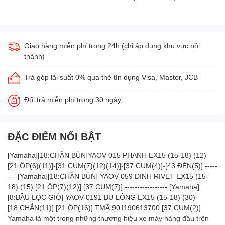
Giao hàng miễn phí trong 24h (chỉ áp dụng khu vực nội
thành)
Trả góp lãi suất 0% qua thẻ tín dụng Visa, Master, JCB
Đổi trả miễn phí trong 30 ngày
ĐẶC ĐIỂM NỔI BẬT
[Yamaha][18:CHẮN BÙN]YAOV-015 PHANH EX15 (15-18) (12)
[21:ỐP(6)(11)]-[31:CỤM(7)(12)(14)]-[37:CỤM(4)]-[43:ĐÈN(5)] -----
----[Yamaha][18:CHẮN BÙN] YAOV-059 ĐINH RIVET EX15 (15-
18) (15) [21:ỐP(7)(12)] [37:CỤM(7)] ----------------- [Yamaha]
[8:BẦU LỌC GIÓ] YAOV-0191 BU LÔNG EX15 (15-18) (30)
[18:CHẮN(11)] [21:ỐP(16)] TMÃ:901190613700 [37:CỤM(2)]
Yamaha là một trong những thương hiệu xe máy hàng đầu trên