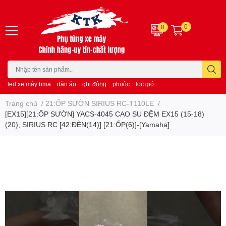
0
0
led xe máy bma
dàn áo
ghi đông
phuộc
lọc gió
Trang chủ
/
21:ỐP SƯỜN SIRIUS RC-T110LE
/
[EX15][21:ỐP SƯỜN] YACS-4045 CAO SU ĐỆM EX15 (15-18)
(20), SIRIUS RC [42:ĐÈN(14)] [21:ỐP(6)]-[Yamaha]