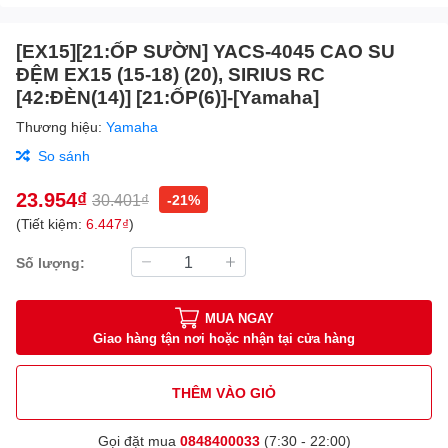
[EX15][21:ỐP SƯỜN] YACS-4045 CAO SU
ĐỆM EX15 (15-18) (20), SIRIUS RC
[42:ĐÈN(14)] [21:ỐP(6)]-[Yamaha]
Thương hiệu:
Yamaha
So sánh
23.954₫
30.401₫
-21%
(Tiết kiệm:
6.447₫
)
Số lượng:
MUA NGAY
Giao hàng tận nơi hoặc nhận tại cửa hàng
THÊM VÀO GIỎ
Gọi đặt mua
0848400033
(7:30 - 22:00)