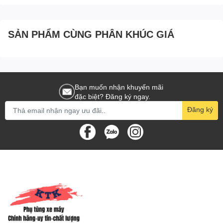
SIRIUS FI
[37:CỤM(12)]
SẢN PHẨM CÙNG PHÂN KHÚC GIÁ
Bạn muốn nhận khuyến mãi
đặc biệt? Đăng ký ngay.
Đăng ký