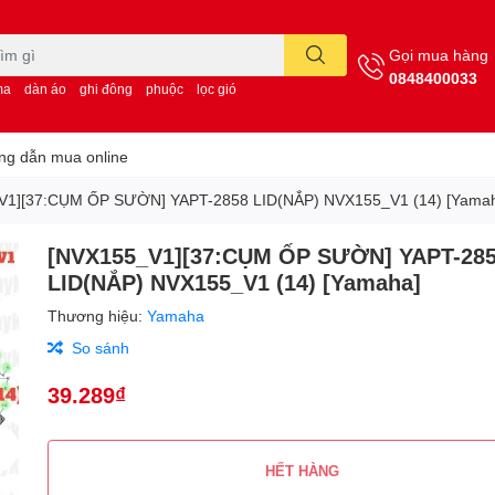
Gọi mua hàng
0848400033
ma
dàn áo
ghi đông
phuộc
lọc gió
g dẫn mua online
V1][37:CỤM ỐP SƯỜN] YAPT-2858 LID(NẮP) NVX155_V1 (14) [Yama
[NVX155_V1][37:CỤM ỐP SƯỜN] YAPT-28
LID(NẮP) NVX155_V1 (14) [Yamaha]
Thương hiệu:
Yamaha
So sánh
39.289₫
HẾT HÀNG