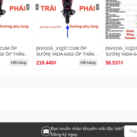
:CỤM ỐP
[NVX155_V1][37:CỤM ỐP
[NVX155_V1][3
56 ỐP THÂN 2
SƯỜN] YADA-6455 ỐP THÂN
SƯỜN] YADA-6
 [Yamaha]
NVX155_V1 (42) [Yamaha]
NVX155_V1 (41
219.440₫
56.537₫
Hết hàng
Hết hàng
Bạn muốn nhận khuyến mãi đặc biệt?
Đăng ký ngay.