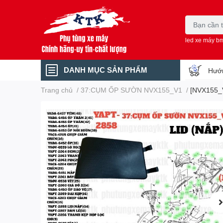
led xe máy b
DANH MỤC SẢN PHẨM
Hướn
Trang chủ
/
37:CỤM ỐP SƯỜN NVX155_V1
/
[NVX155_