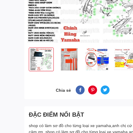
Chia sẻ
ĐẶC ĐIỂM NỔI BẬT
shop có làm sơ đồ cho từng loại xe yamaha,anh chị c
cảm ơn. shop có làm sơ đồ cho từng loại xe yamaha,a