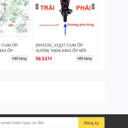
7:CỤM ỐP
[NVX155_V1][37:CỤM ỐP
454 ỐP
SƯỜN] YADA-6453 ỐP NỐI
) [Yamaha]
SƯỜN NVX155_V1 (38)
56.537₫
Hết hàng
Hết hàng
[Yamaha]
Đăng ký