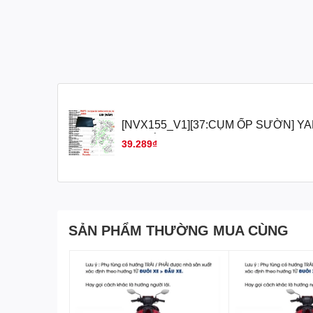
[NVX155_V1][37:CỤM ỐP SƯỜN] YA
LID(NẮP) NVX155_V1 (14) [Yamaha]
39.289₫
SẢN PHẨM THƯỜNG MUA CÙNG