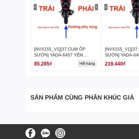
[NVX155_V1][37:CỤM ỐP
[NVX155_V1][37
SƯỜN] YADA-6457 YẾM
SƯỜN] YADA-64
NVX155_V1 (48) [Yamaha]
NVX155_V1 (45)
85.285₫
219.440₫
Hết hàng
SẢN PHẨM CÙNG PHÂN KHÚC GIÁ