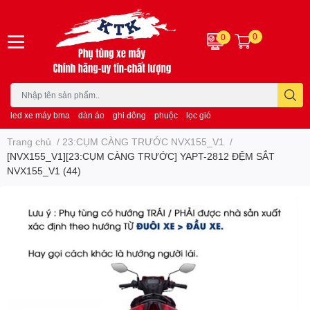
0
0
led xe máy bma
dàn áo
ghi đông
phuộc
lọc gió
Trang chủ
/
23:CỤM CÀNG TRƯỚC NVX155_V1
/
[NVX155_V1][23:CỤM CÀNG TRƯỚC] YAPT-2812 ĐỆM SẮT
NVX155_V1 (44)