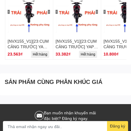
[NVX155_V1][23:CỤM
[NVX155_V1][23:CỤM
[NVX155_V1][
CÀNG TRƯỚC] YAOV-
CÀNG TRƯỚC] YAPT-
CÀNG TRƯỚC]
0522 KẸP ỐNG
2814 DÂY THẮNG
2813 ỐP NVX
23.563₫
33.382₫
10.800₫
Hết hàng
Hết hàng
H
PHANH NVX155_V1
NVX155_V1 (47)
(46)
(49)
SẢN PHẨM CÙNG PHÂN KHÚC GIÁ
Bạn muốn nhận khuyến mãi
đặc biệt? Đăng ký ngay.
Đăng ký