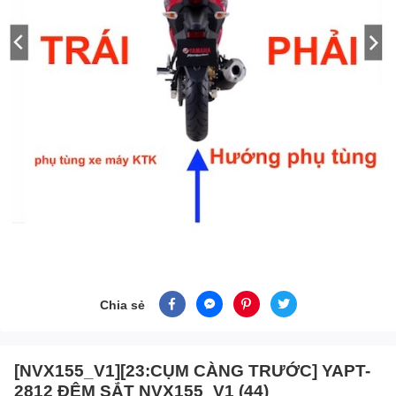
Chia sẻ
[NVX155_V1][23:CỤM CÀNG TRƯỚC] YAPT-
2812 ĐỆM SẮT NVX155_V1 (44)