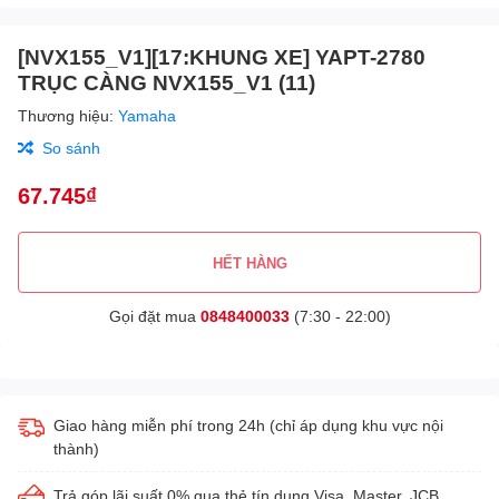
[NVX155_V1][17:KHUNG XE] YAPT-2780
TRỤC CÀNG NVX155_V1 (11)
Thương hiệu:
Yamaha
So sánh
67.745₫
HẾT HÀNG
Gọi đặt mua
0848400033
(7:30 - 22:00)
Giao hàng miễn phí trong 24h (chỉ áp dụng khu vực nội
thành)
Trả góp lãi suất 0% qua thẻ tín dụng Visa, Master, JCB