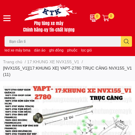
0
0
led xe máy bma
dàn áo
ghi đông
phuộc
lọc gió
Trang chủ
/
17:KHUNG XE NVX155_V1
/
[NVX155_V1][17:KHUNG XE] YAPT-2780 TRỤC CÀNG NVX155_V1
(11)