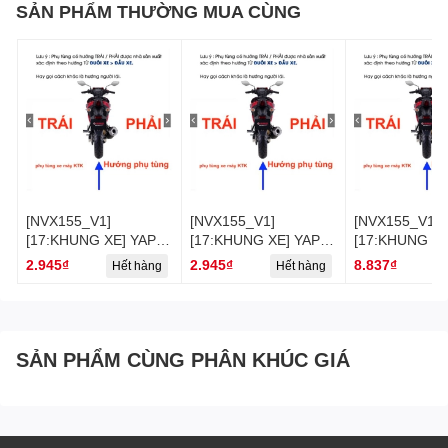
SẢN PHẨM THƯỜNG MUA CÙNG
[NVX155_V1]
[NVX155_V1]
[NVX155_V1]
[17:KHUNG XE] YAPT-
[17:KHUNG XE] YAPT-
[17:KHUNG XE
2790 CHỤP GIẢM
2789 CHỤP GIẢM
2788 ĐỆM GẮ
2.945₫
2.945₫
8.837₫
Hết hàng
Hết hàng
H
CHẤN NVX155_V1
CHẤN NVX155_V1
XE NVX155_V1
(33) [43:(3)
(32)
SẢN PHẨM CÙNG PHÂN KHÚC GIÁ